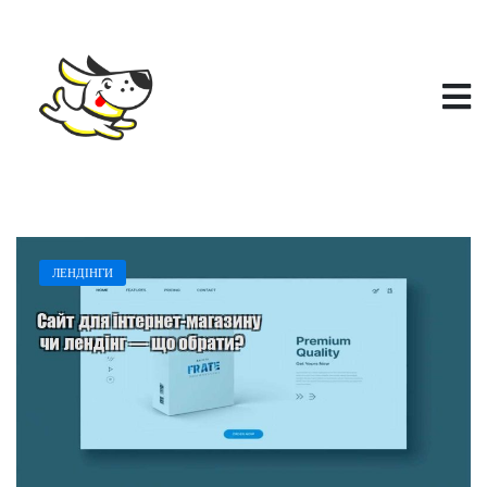
П
е
р
е
й
т
и
д
о
в
м
і
с
ЛЕНДІНГИ
т
у