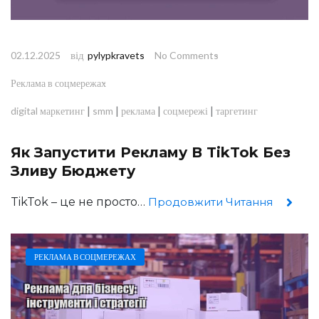
від
02.12.2025
pylypkravets
No Comments
Реклама в соцмережах
|
|
|
|
digital маркетинг
smm
реклама
соцмережі
таргетинг
Як Запустити Рекламу В TikTok Без
Зливу Бюджету
TikTok – це не просто…
Продовжити Читання
РЕКЛАМА В СОЦМЕРЕЖАХ