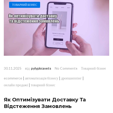
ТОВАРНИЙ БІЗНЕС
від
30.11.2025
pylypkravets
No Comments
Товарний бізнес
|
|
|
ecommerce
автоматизація бізнесу
дропшиппінг
|
онлайн продажі
товарний бізнес
Як Оптимізувати Доставку Та
Відстеження Замовлень