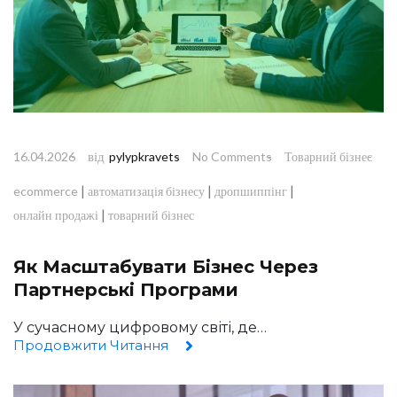
від
16.04.2026
pylypkravets
No Comments
Товарний бізнес
|
|
|
ecommerce
автоматизація бізнесу
дропшиппінг
|
онлайн продажі
товарний бізнес
Як Масштабувати Бізнес Через
Партнерські Програми
У сучасному цифровому світі, де…
Продовжити Читання