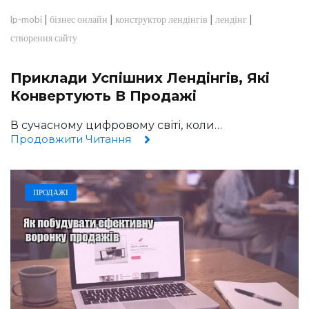
|
|
|
|
lp-mobi
бізнес онлайн
конструктор лендінгів
лендінг
створення сайту
Приклади Успішних Лендінгів, Які
Конвертують В Продажі
В сучасному цифровому світі, коли…
Продовжити Читання
ПРОДАЖІ