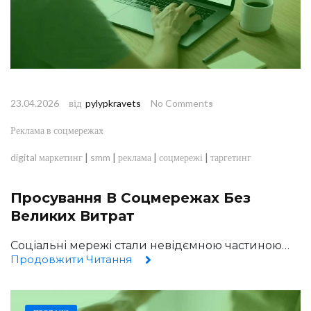
від
23.04.2026
pylypkravets
No Comments
Реклама в соцмережах
|
|
|
|
digital маркетинг
smm
реклама
соцмережі
таргетинг
Просування В Соцмережах Без
Великих Витрат
Соціальні мережі стали невідємною частиною…
Продовжити Читання