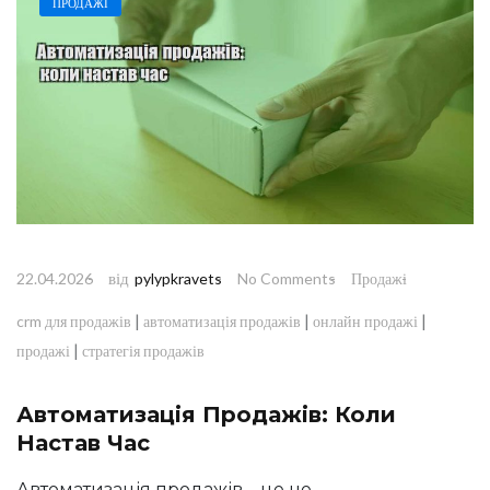
ПРОДАЖІ
від
22.04.2026
pylypkravets
No Comments
Продажі
|
|
|
crm для продажів
автоматизація продажів
онлайн продажі
|
продажі
стратегія продажів
Автоматизація Продажів: Коли
Настав Час
Автоматизація продажів – це не…