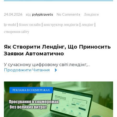
від
24.04.2026
pylypkravets
No Comments
Лендінги
|
|
|
|
lp-mobi
бізнес онлайн
конструктор лендінгів
лендінг
створення сайту
Як Створити Лендінг, Що Приносить
Заявки Автоматично
У сучасному цифровому світі лендінг,…
Продовжити Читання
РЕКЛАМА В СОЦМЕРЕЖАХ