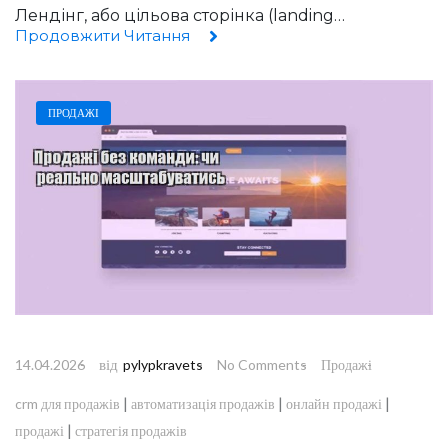
Лендінг, або цільова сторінка (landing…
Продовжити Читання
ПРОДАЖІ
від
14.04.2026
pylypkravets
No Comments
Продажі
|
|
|
crm для продажів
автоматизація продажів
онлайн продажі
|
продажі
стратегія продажів