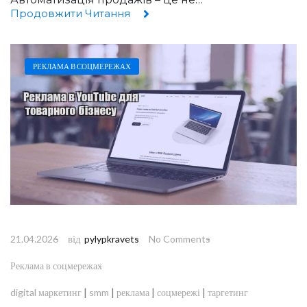
Продовжити Читання
РЕКЛАМА В СОЦМЕРЕЖАХ
від
21.04.2026
pylypkravets
No Comments
Реклама в соцмережах
|
|
|
|
digital маркетинг
smm
реклама
соцмережі
таргетинг