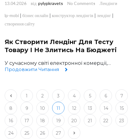
від
13.04.2026
pylypkravets
No Comments
Лендінги
|
|
|
|
lp-mobi
бізнес онлайн
конструктор лендінгів
лендінг
створення сайту
Як Створити Лендінг Для Тесту
Товару І Не Злитись На Бюджеті
У сучасному світі електронної комерції,…
Продовжити Читання
1
2
3
4
5
6
7
8
9
10
11
12
13
14
15
16
17
18
19
20
21
22
23
24
25
26
27