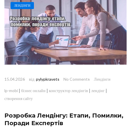
ЛЕНДІНГИ
від
15.04.2026
pylypkravets
No Comments
Лендінги
|
|
|
|
lp-mobi
бізнес онлайн
конструктор лендінгів
лендінг
створення сайту
Розробка Лендінгу: Етапи, Помилки,
Поради Експертів