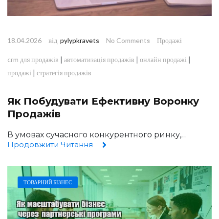
від
18.04.2026
pylypkravets
No Comments
Продажі
|
|
|
crm для продажів
автоматизація продажів
онлайн продажі
|
продажі
стратегія продажів
Як Побудувати Ефективну Воронку
Продажів
В умовах сучасного конкурентного ринку,…
Продовжити Читання
ТОВАРНИЙ БІЗНЕС