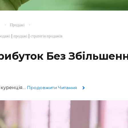
s
Продажі
|
|
родажі
продажі
стратегія продажів
рибуток Без Збільшен
онкуренція…
Продовжити Читання