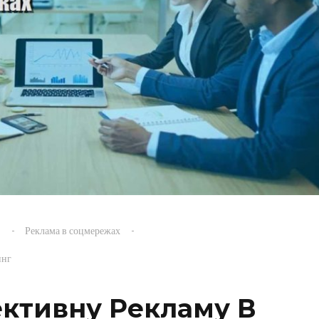
s
Реклама в соцмережах
инг
ективну Рекламу В