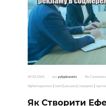
від
09.03.2026
pylypkravets
No Comment
|
|
|
|
digital маркетинг
smm
реклама
соцмережі
таргет
Як Створити Еф