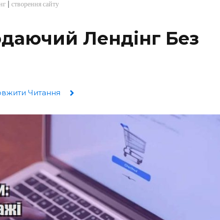
|
нг
створення сайту
одаючий Лендінг Без
вжити Читання