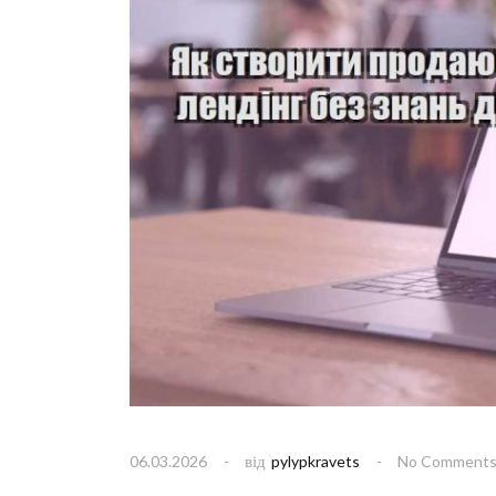
від
06.03.2026
pylypkravets
No Comment