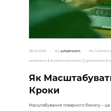
від
08.03.2026
pylypkravets
No Comment
|
|
|
ecommerce
автоматизація бізнесу
дропшиппінг
о
Як Масштабувати
Кроки
Масштабування товарного бізнесу – ц