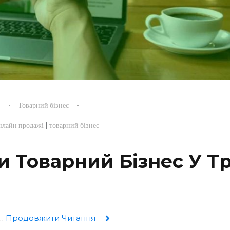
s
Товарний бізнес
|
нлайн продажі
товарний бізнес
 Товарний Бізнес У Т
е…
Продовжити Читання