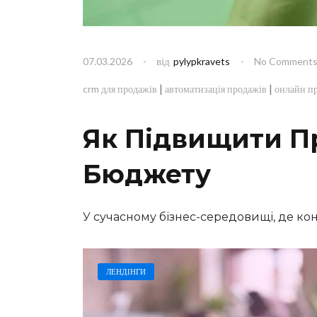
від
07.03.2026
pylypkravets
No Comment
|
|
crm для продажів
автоматизація продажів
онлайн п
Як Підвищити П
Бюджету
У сучасному бізнес-середовищі, де к
ЛЕНДІНГИ