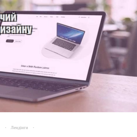
s
Лендінги