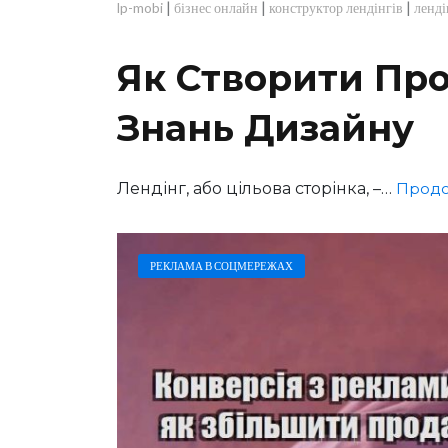
|
|
|
lp-mobi
бізнес онлайн
конструктор лендінгів
ленді
Як Створити Пр
Знань Дизайну
Лендінг, або цільова сторінка, –…
Продо
РЕКЛАМА В СОЦМЕРЕЖАХ