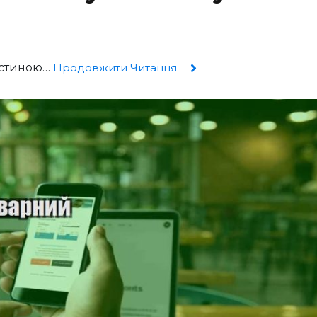
астиною…
Продовжити Читання