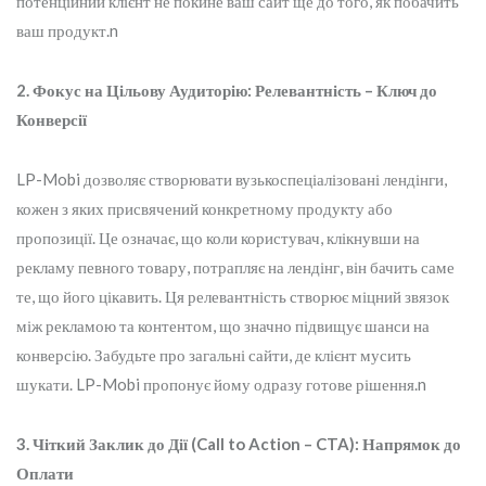
потенційний клієнт не покине ваш сайт ще до того, як побачить
ваш продукт.n
2. Фокус на Цільову Аудиторію: Релевантність – Ключ до
Конверсії
LP-Mobi дозволяє створювати вузькоспеціалізовані лендінги,
кожен з яких присвячений конкретному продукту або
пропозиції. Це означає, що коли користувач, клікнувши на
рекламу певного товару, потрапляє на лендінг, він бачить саме
те, що його цікавить. Ця релевантність створює міцний звязок
між рекламою та контентом, що значно підвищує шанси на
конверсію. Забудьте про загальні сайти, де клієнт мусить
шукати. LP-Mobi пропонує йому одразу готове рішення.n
3. Чіткий Заклик до Дії (Call to Action – CTA): Напрямок до
Оплати