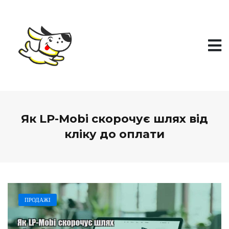
П
е
р
е
й
т
и
д
о
в
м
і
Як LP-Mobi скорочує шлях від
с
т
кліку до оплати
у
ПРОДАЖІ