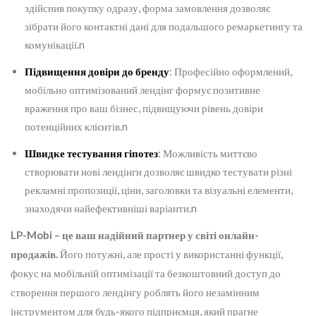
здійснив покупку одразу, форма замовлення дозволяє
зібрати його контактні дані для подальшого ремаркетингу та
комунікації.n
Підвищення довіри до бренду
: Професійно оформлений,
мобільно оптимізований лендінг формує позитивне
враження про ваш бізнес, підвищуючи рівень довіри
потенційних клієнтів.n
Швидке тестування гіпотез
: Можливість миттєво
створювати нові лендінги дозволяє швидко тестувати різні
рекламні пропозиції, ціни, заголовки та візуальні елементи,
знаходячи найефективніші варіанти.n
LP-Mobi – це ваш надійний партнер у світі онлайн-
продажів.
Його потужні, але прості у використанні функції,
фокус на мобільній оптимізації та безкоштовний доступ до
створення першого лендінгу роблять його незамінним
інструментом для будь-якого підприємця, який прагне