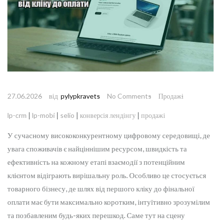
від
27.06.2026
pylypkravets
No Comments
Продажі
|
|
|
|
lp-crm
lp-mobi
selio
конверсія лендінгу
продажі
У сучасному висококонкурентному цифровому середовищі, де
увага споживачів є найціннішим ресурсом, швидкість та
ефективність на кожному етапі взаємодії з потенційним
клієнтом відіграють вирішальну роль. Особливо це стосується
товарного бізнесу, де шлях від першого кліку до фінальної
оплати має бути максимально коротким, інтуїтивно зрозумілим
та позбавленим будь-яких перешкод. Саме тут на сцену