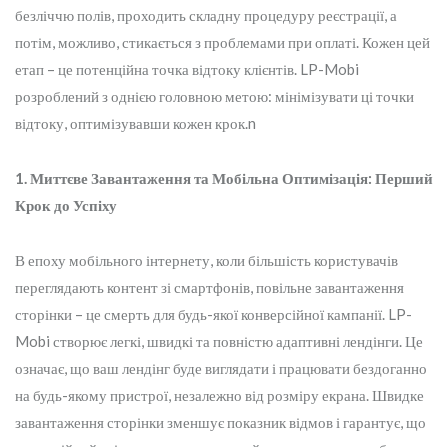
безліччю полів, проходить складну процедуру реєстрації, а
потім, можливо, стикається з проблемами при оплаті. Кожен цей
етап – це потенційна точка відтоку клієнтів. LP-Mobi
розроблений з однією головною метою: мінімізувати ці точки
відтоку, оптимізувавши кожен крок.n
1. Миттєве Завантаження та Мобільна Оптимізація: Перший
Крок до Успіху
В епоху мобільного інтернету, коли більшість користувачів
переглядають контент зі смартфонів, повільне завантаження
сторінки – це смерть для будь-якої конверсійної кампанії. LP-
Mobi створює легкі, швидкі та повністю адаптивні лендінги. Це
означає, що ваш лендінг буде виглядати і працювати бездоганно
на будь-якому пристрої, незалежно від розміру екрана. Швидке
завантаження сторінки зменшує показник відмов і гарантує, що