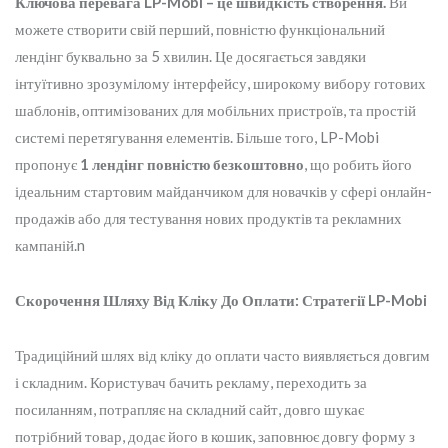
Ключова перевага LP-Mobi – це швидкість створення.
Ви
можете створити свій перший, повністю функціональний
лендінг буквально за 5 хвилин. Це досягається завдяки
інтуїтивно зрозумілому інтерфейсу, широкому вибору готових
шаблонів, оптимізованих для мобільних пристроїв, та простій
системі перетягування елементів. Більше того, LP-Mobi
пропонує
1 лендінг повністю безкоштовно
, що робить його
ідеальним стартовим майданчиком для новачків у сфері онлайн-
продажів або для тестування нових продуктів та рекламних
кампаній.n
Скорочення Шляху Від Кліку До Оплати: Стратегії LP-Mobi
Традиційний шлях від кліку до оплати часто виявляється довгим
і складним. Користувач бачить рекламу, переходить за
посиланням, потрапляє на складний сайт, довго шукає
потрібний товар, додає його в кошик, заповнює довгу форму з