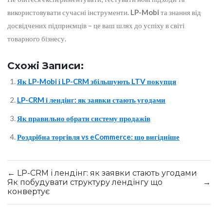
використовувати сучасні інструменти.
LP-Mobi
та знання від
досвідчених підприємців – це ваш шлях до успіху в світі
товарного бізнесу.
Схожі Записи:
Як LP-Mobi і LP-CRM збільшують LTV покупця
LP-CRM і лендінг: як заявки стають угодами
Як правильно обрати систему продажів
Роздрібна торгівля vs eCommerce: що вигідніше
←
LP-CRM і лендінг: як заявки стають угодами
Як побудувати структуру лендінгу що
→
конвертує