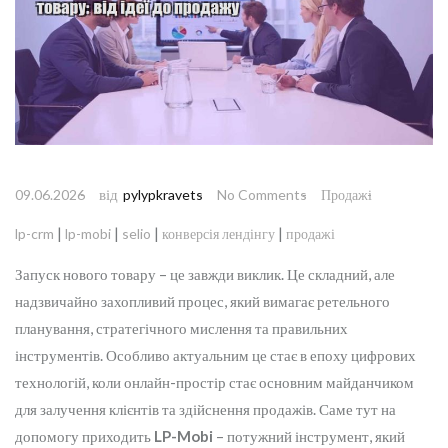
від
09.06.2026
pylypkravets
No Comments
Продажі
|
|
|
|
lp-crm
lp-mobi
selio
конверсія лендінгу
продажі
Запуск нового товару – це завжди виклик. Це складний, але
надзвичайно захопливий процес, який вимагає ретельного
планування, стратегічного мислення та правильних
інструментів. Особливо актуальним це стає в епоху цифрових
технологій, коли онлайн-простір стає основним майданчиком
для залучення клієнтів та здійснення продажів. Саме тут на
допомогу приходить
LP-Mobi
– потужний інструмент, який