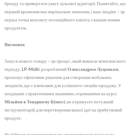
бренду та привертати увагу цільової аудиторії. Памятайте, що
перший враження має вирішальне значення, і ваш лендінг – це
перша точка контакту потенційного клієнта з вашим новим
продуктом.
Висновок
Запуск нового товару – це процес, який вимагає комплексного
підходу.
LP-Mobi
, розроблений
Олександром Луценком
,
пропонує ефективне рішення для створення мобільних
лендінгів, що є ключовим для успішного онлайн-продажу. У
поєднанні з практичними знаннями, отриманими на курсі
Мільйон в Товарному Бізнесі
, ви отримуєте потужний
інструментарій для перетворення вашої ідеї на прибутковий
продукт.
Не бійтеся експериментувати, тестувати нові підходи та