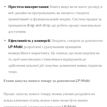
Простота використання:
Навіть якщо ви не маєте досвіду в
веб-дизайні чи програмуванні, ви зможете створити
привабливий та функціональний лендінг. Система працює за
принципом drag-and-drop, що робить процес максимально
доступним.
Ефективність у конверсії:
Лендінги, створені за допомогою
LP-Mobi
, розроблені з урахуванням принципів
конверсійного маркетингу. Це означає, що вони націлені на
те, щоб максимально стимулювати відвідувачів до
здійснення цільової дії: покупки, залишення заявки, підписки
тощо.
Етапи запуску нового товару за допомогою LP-Mobi
Процес запуску нового товару можна умовно розділити на
кілька ключових етапів, кожен з яких може бути значно
оптимізований завдяки можливостям
LP-Mobi
.