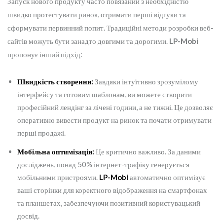
Запуск нового продукту часто повязаний з необхідністю
швидко протестувати ринок, отримати перші відгуки та
сформувати первинний попит. Традиційні методи розробки веб-
сайтів можуть бути занадто довгими та дорогими.
LP-Mobi
пропонує інший підхід:
Швидкість створення:
Завдяки інтуїтивно зрозумілому
інтерфейсу та готовим шаблонам, ви можете створити
професійний лендінг за лічені години, а не тижні. Це дозволяє
оперативно вивести продукт на ринок та почати отримувати
перші продажі.
Мобільна оптимізація:
Це критично важливо. За даними
досліджень, понад 50% інтернет-трафіку генерується
мобільними пристроями.
LP-Mobi
автоматично оптимізує
ваші сторінки для коректного відображення на смартфонах
та планшетах, забезпечуючи позитивний користувацький
досвід.