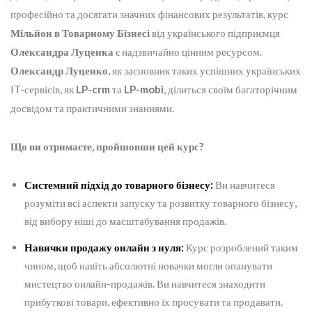
професійно та досягати значних фінансових результатів, курс
Мільйон в Товарному Бізнесі
від українського підприємця
Олександра Луценка
є надзвичайно цінним ресурсом.
Олександр Луценко
, як засновник таких успішних українських
IT-сервісів, як
LP-crm
та
LP-mobi
, ділиться своїм багаторічним
досвідом та практичними знаннями.
Що ви отримаєте, пройшовши цей курс?
Системний підхід до товарного бізнесу:
Ви навчитеся
розуміти всі аспекти запуску та розвитку товарного бізнесу,
від вибору ніші до масштабування продажів.
Навички продажу онлайн з нуля:
Курс розроблений таким
чином, щоб навіть абсолютні новачки могли опанувати
мистецтво онлайн-продажів. Ви навчитеся знаходити
прибуткові товари, ефективно їх просувати та продавати.