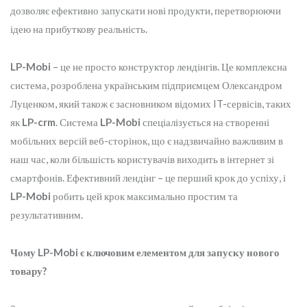
дозволяє ефективно запускати нові продукти, перетворюючи
ідею на прибуткову реальність.
LP-Mobi
– це не просто конструктор лендінгів. Це комплексна
система, розроблена українським підприємцем Олександром
Луценком, який також є засновником відомих IT-сервісів, таких
як
LP-crm
. Система
LP-Mobi
спеціалізується на створенні
мобільних версій веб-сторінок, що є надзвичайно важливим в
наш час, коли більшість користувачів виходить в інтернет зі
смартфонів. Ефективний лендінг – це перший крок до успіху, і
LP-Mobi
робить цей крок максимально простим та
результативним.
Чому LP-Mobi є ключовим елементом для запуску нового
товару?