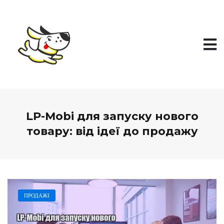
П
е
р
е
й
т
и
д
о
в
м
і
LP-Mobi для запуску нового
с
т
товару: від ідеї до продажу
у
ПРОДАЖІ