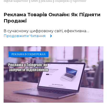
|
|
|
|
digital маркетинг
smm
реклама
соцмережі
таргетинг
Реклама Товарів Онлайн: Як Підняти
Продажі
В сучасному цифровому світі, ефективна…
Продовжити Читання
РЕКЛАМА В СОЦМЕРЕЖАХ