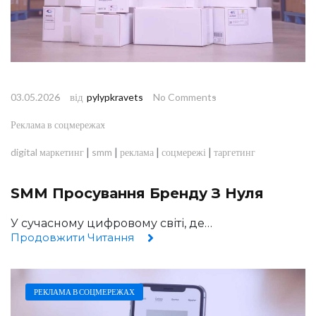
від
03.05.2026
pylypkravets
No Comments
Реклама в соцмережах
|
|
|
|
digital маркетинг
smm
реклама
соцмережі
таргетинг
SMM Просування Бренду З Нуля
У сучасному цифровому світі, де…
Продовжити Читання
РЕКЛАМА В СОЦМЕРЕЖАХ