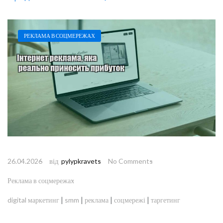
РЕКЛАМА В СОЦМЕРЕЖАХ
від
26.04.2026
pylypkravets
No Comments
Реклама в соцмережах
|
|
|
|
digital маркетинг
smm
реклама
соцмережі
таргетинг