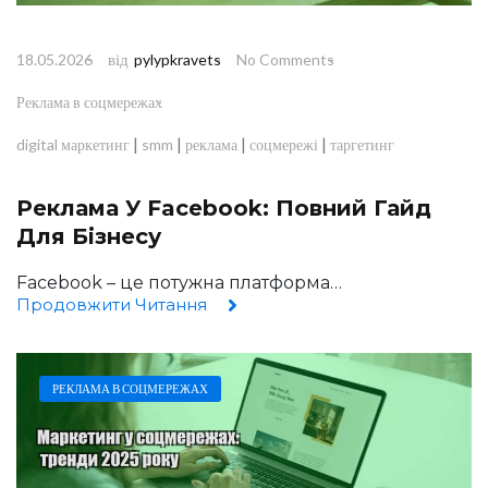
від
18.05.2026
pylypkravets
No Comments
Реклама в соцмережах
|
|
|
|
digital маркетинг
smm
реклама
соцмережі
таргетинг
Реклама У Facebook: Повний Гайд
Для Бізнесу
Facebook – це потужна платформа…
Продовжити Читання
РЕКЛАМА В СОЦМЕРЕЖАХ