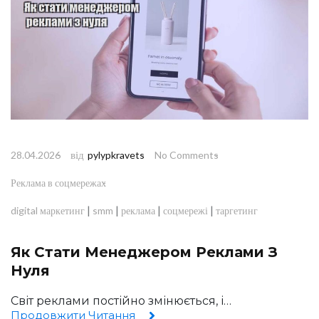
від
28.04.2026
pylypkravets
No Comments
Реклама в соцмережах
|
|
|
|
digital маркетинг
smm
реклама
соцмережі
таргетинг
Як Стати Менеджером Реклами З
Нуля
Світ реклами постійно змінюється, і…
Продовжити Читання