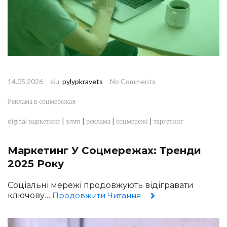
від
14.05.2026
pylypkravets
No Comments
Реклама в соцмережах
|
|
|
|
digital маркетинг
smm
реклама
соцмережі
таргетинг
Маркетинг У Соцмережах: Тренди
2025 Року
Соціальні мережі продовжують відігравати
ключову…
Продовжити Читання