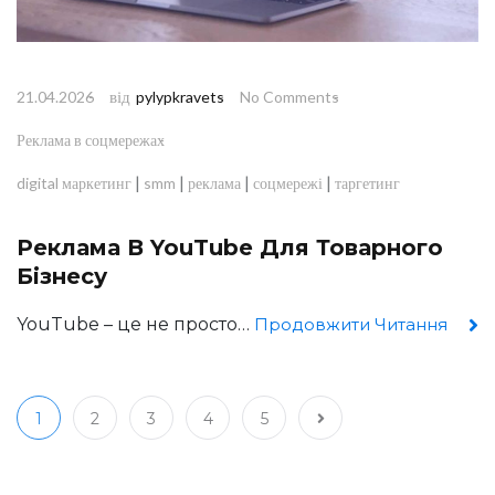
від
21.04.2026
pylypkravets
No Comments
Реклама в соцмережах
|
|
|
|
digital маркетинг
smm
реклама
соцмережі
таргетинг
Реклама В YouTube Для Товарного
Бізнесу
YouTube – це не просто…
Продовжити Читання
1
2
3
4
5