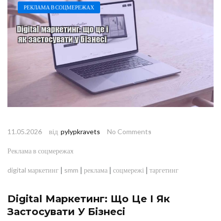
РЕКЛАМА В СОЦМЕРЕЖАХ
від
11.05.2026
pylypkravets
No Comments
Реклама в соцмережах
|
|
|
|
digital маркетинг
smm
реклама
соцмережі
таргетинг
Digital Маркетинг: Що Це І Як
Застосувати У Бізнесі