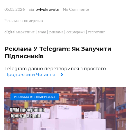
від
05.05.2026
pylypkravets
No Comments
Реклама в соцмережах
|
|
|
|
digital маркетинг
smm
реклама
соцмережі
таргетинг
Реклама У Telegram: Як Залучити
Підписників
Telegram давно перетворився з простого…
Продовжити Читання
РЕКЛАМА В СОЦМЕРЕЖАХ