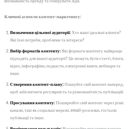
впізнаваність бренду та генерувати ліди.
Ключові аспекти контент-маркетингу:
Визначення цільової аудиторії:
Хто ваші ідеальні клієнти?
Які їхні потреби, проблеми та інтереси?
Вибір форматів контенту:
Які формати контенту найкраще
підходять для вашої аудиторії? Це можуть бути статті, блоги,
відео, інфографіки, подкасти, електронні книги, вебінари та
інше.
Створення контент-плану:
Плануйте свій контент наперед,
щоб забезпечити регулярність та різноманітність публікацій.
Просування контенту:
Поширюйте свій контент через різні
канали, такі як соціальні мережі, email-розсилки, гостьові
публікації та інше.
Вимірювання результатів:
Відстежуйте показники вашого