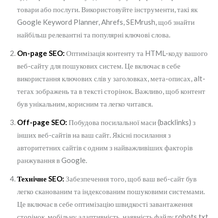
товари або послуги. Використовуйте інструменти, такі як
Google Keyword Planner, Ahrefs, SEMrush, щоб знайти
найбільш релевантні та популярні ключові слова.
On-page SEO:
Оптимізація контенту та HTML-коду вашого
веб-сайту для пошукових систем. Це включає в себе
використання ключових слів у заголовках, мета-описах, alt-
тегах зображень та в тексті сторінок. Важливо, щоб контент
був унікальним, корисним та легко читався.
Off-page SEO:
Побудова посилальної маси (backlinks) з
інших веб-сайтів на ваш сайт. Якісні посилання з
авторитетних сайтів є одним з найважливіших факторів
ранжування в Google.
Технічне SEO:
Забезпечення того, щоб ваш веб-сайт був
легко сканованим та індексованим пошуковими системами.
Це включає в себе оптимізацію швидкості завантаження
сторінок, мобільну адаптивність, наявність файлу robots.txt