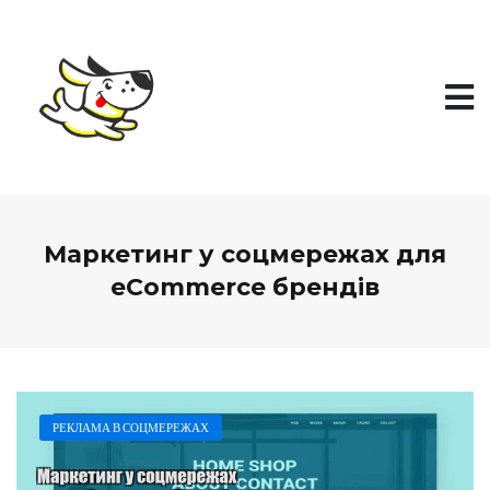
П
е
р
е
й
т
и
д
о
в
м
і
Маркетинг у соцмережах для
с
т
eCommerce брендів
у
РЕКЛАМА В СОЦМЕРЕЖАХ