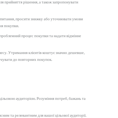
ля прийняття рішення, а також запропонувати
і питання, просити знижку або уточнювати умови
ня покупки.
зпроблемний процес покупки та надати відмінне
знесу. Утримання клієнтів коштує значно дешевше,
хочувати до повторних покупок.
цільовою аудиторією. Розуміння потреб, бажань та
исним та релевантним для вашої цільової аудиторії.