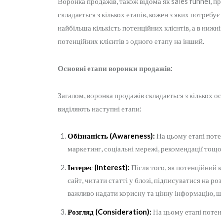
Воронка продажів, також відома як sales funnel, п
складається з кількох етапів, кожен з яких потребу
найбільша кількість потенційних клієнтів, а в нижн
потенційних клієнтів з одного етапу на інший.
Основні етапи воронки продажів:
Загалом, воронка продажів складається з кількох о
виділяють наступні етапи:
Обізнаність (Awareness):
На цьому етапі поте
маркетинг, соціальні мережі, рекомендації тощо
Інтерес (Interest):
Після того, як потенційний 
сайт, читати статті у блозі, підписуватися на р
важливо надати корисну та цінну інформацію, що
Розгляд (Consideration):
На цьому етапі потен