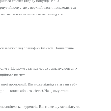
йного клієнта (ліда) у покупця. Вона
ернутий конус, де у верхній частині знаходиться
я тим, наскільки успішно ви переміщуєте
ися залежно від специфіки бізнесу. Найчастіше
слугу. Це може статися через рекламу, контент-
ційного клієнта.
вашої пропозиції. Він може відвідувати ваш веб-
ронні книги або чек-лісти). На цьому етапі
опозиціями конкурентів. Він може шукати відгуки,