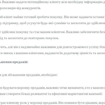
ю. Важливо надати потенційному клієнту всю необхідну інформацію д
пропозицію від конкурентів.
й клієнт майже готовий зробити покупку. Він може задавати останн
 підтримку, щоб усунути будь-які сумніви та заохотити до здійснен
т здійснює покупку та стає вашим клієнтом. Важливо забезпечити бе
ід та заохотити до повторних покупок.
ють, але він є надзвичайно важливим для довгострокового успіху бі
и звязок з вашими клієнтами, надавати їм додаткову цінність та зао
льшення продажів:
для збільшення продажів, необхідно:
 будувати воронку продажів, важливо чітко визначити, хто є вашою 
вам створити більш релевантні та ефективні маркетингові кампанії.
грає ключову роль у воронці продажів. Він повинен бути цікавим, кор