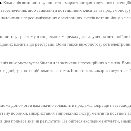
я:
Компанія використовує контент-маркетинг для залучення потенційн
забезпечення, щоб зацікавити потенційних клієнтів та продемонстру
адсилання персоналізованих електронних листів потенційним клієнта
ористовує рекламу в соціальних мережах для залучення потенційних 
ійних клієнтів до реєстрації. Вони також використовують електронн
нія використовує вебінари для залучення потенційних клієнтів. Вон
ти довіру з потенційними клієнтами. Вони також використовують ке
 може допомогти вам значно збільшити продажі, покращити взаємоді
 етапу воронки, використання відповідних інструментів та постійне 
, яка принесе значні результати. Не бійтеся експериментувати, анал