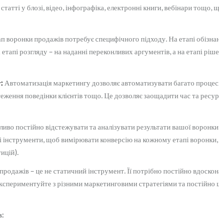
статті у блозі, відео, інфографіка, електронні книги, вебінари тощо, 
п воронки продажів потребує специфічного підходу. На етапі обізнан
а етапі розгляду – на наданні переконливих аргументів, а на етапі ріш
:
Автоматизація маркетингу дозволяє автоматизувати багато процесів
стеження поведінки клієнтів тощо. Це дозволяє заощадити час та рес
иво постійно відстежувати та аналізувати результати вашої воронки 
і інструменти, щоб вимірювати конверсію на кожному етапі воронки,
ицій).
родажів – це не статичний інструмент. Її потрібно постійно вдоскон
, експериментуйте з різними маркетинговими стратегіями та постійн
в: