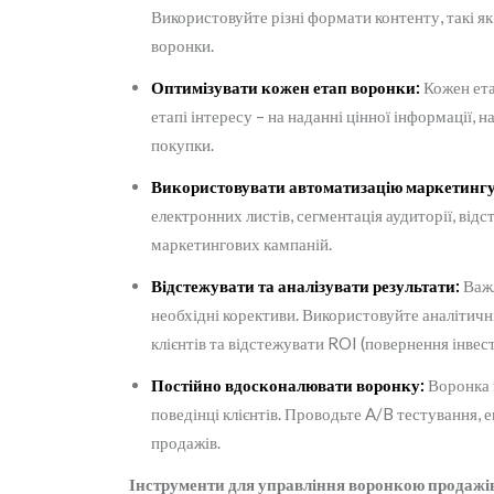
Використовуйте різні формати контенту, такі як 
воронки.
Оптимізувати кожен етап воронки:
Кожен ета
етапі інтересу – на наданні цінної інформації, н
покупки.
Використовувати автоматизацію маркетингу
електронних листів, сегментація аудиторії, від
маркетингових кампаній.
Відстежувати та аналізувати результати:
Важл
необхідні корективи. Використовуйте аналітичн
клієнтів та відстежувати ROI (повернення інвест
Постійно вдосконалювати воронку:
Воронка п
поведінці клієнтів. Проводьте A/B тестування
продажів.
Інструменти для управління воронкою продажі