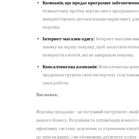
Компанія, що продає програмне забезпеченн
безкоштовну пробну версію свого програмного 
використовують автоматизацію маркетингу для н
покупки.
Інтернет-магазин одягу:
Інтернет-магазин вик
знижку на першу покупку, щоб заохотити потенц
повернути клієнтів, які не завершили покупку.
Консалтингова компанія:
Консалтингова компа
продемонструвати свою експертизу та встанови
своєї роботи.
Висновок:
Воронка продажів – це потужний інструмент, який
вашого бізнесу. Розуміння та оптимізація кожного
ефективну систему залучення та утримання клієнтів
до змін на ринку, і ви обовязково досягнете успіху.