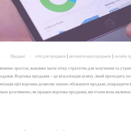
|
|
s
Продажі
crm для продажів
автоматизація продажів
онлайн п
впинно зростає, важливо мати чітку стратегію для залучення та утри
родажів. Воронка продажів – це візуалізація шляху, який проходить п
мізація цієї воронки дозволяє значно збільшити продажі, покращити 
льно розглянемо, як працює воронка продажів, які етапи вона включає,