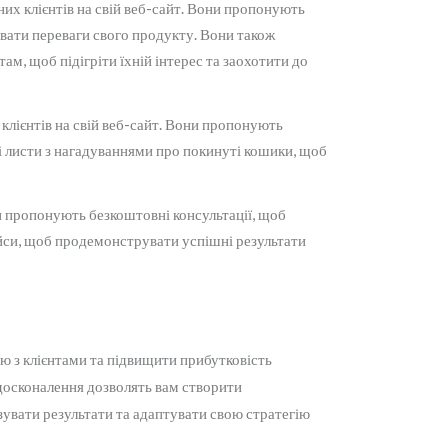
их клієнтів на свій веб-сайт. Вони пропонують
вати переваги свого продукту. Вони також
м, щоб підігріти їхній інтерес та заохотити до
клієнтів на свій веб-сайт. Вони пропонують
і листи з нагадуваннями про покинуті кошики, щоб
и пропонують безкоштовні консультації, щоб
йси, щоб продемонструвати успішні результати
ю з клієнтами та підвищити прибутковість
вдосконалення дозволять вам створити
ізувати результати та адаптувати свою стратегію