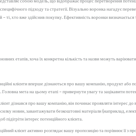
редставляє собою модель, що відображає процес перетворення потенці
є специфічного підходу та стратегії. Візуально воронка нагадує перев
ій – ті, хто вже здійснив покупку. Ефективність воронки визначаєтьс
сновних етапів, хоча їх конкретна кількість та назви можуть варіюват
нційні клієнти вперше дізнаються про вашу компанію, продукт або по
. Головна мета на цьому етапі – привернути увагу та зацікавити потен
клієнт дізнався про вашу компанію, він починає проявляти інтерес до 
озсилку новин, завантажувати безкоштовні матеріали (наприклад, елект
б підігріти інтерес потенційного клієнта.
ційний клієнт активно розглядає вашу пропозицію та порівнює її з пр