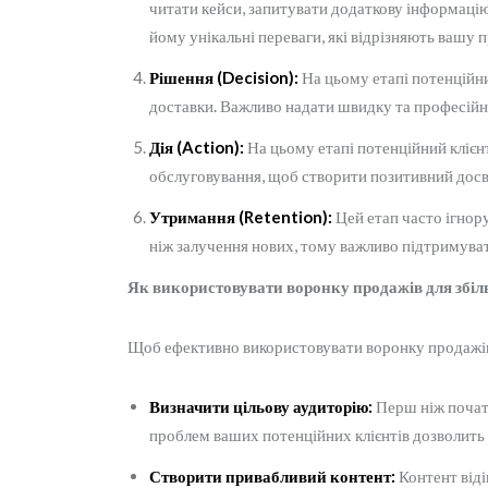
читати кейси, запитувати додаткову інформаці
йому унікальні переваги, які відрізняють вашу 
Рішення (Decision):
На цьому етапі потенційни
доставки. Важливо надати швидку та професійну
Дія (Action):
На цьому етапі потенційний клієн
обслуговування, щоб створити позитивний досв
Утримання (Retention):
Цей етап часто ігнору
ніж залучення нових, тому важливо підтримуват
Як використовувати воронку продажів для збі
Щоб ефективно використовувати воронку продажів 
Визначити цільову аудиторію:
Перш ніж почати
проблем ваших потенційних клієнтів дозволить 
Створити привабливий контент:
Контент віді