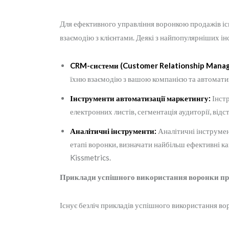
Для ефективного управління воронкою продажів існ
взаємодію з клієнтами. Деякі з найпопулярніших ін
CRM-системи (Customer Relationship Mana
їхню взаємодію з вашою компанією та автомат
Інструменти автоматизації маркетингу:
Інстр
електронних листів, сегментація аудиторії, ві
Аналітичні інструменти:
Аналітичні інструмен
етапі воронки, визначати найбільш ефективні ка
Kissmetrics.
Приклади успішного використання воронки пр
Існує безліч прикладів успішного використання вор