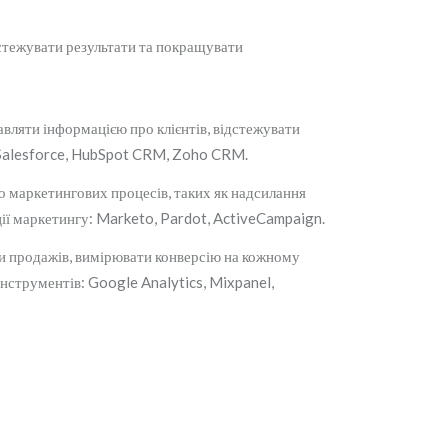
дстежувати результати та покращувати
вляти інформацією про клієнтів, відстежувати
 Salesforce, HubSpot CRM, Zoho CRM.
 маркетингових процесів, таких як надсилання
ції маркетингу: Marketo, Pardot, ActiveCampaign.
ки продажів, вимірювати конверсію на кожному
інструментів: Google Analytics, Mixpanel,