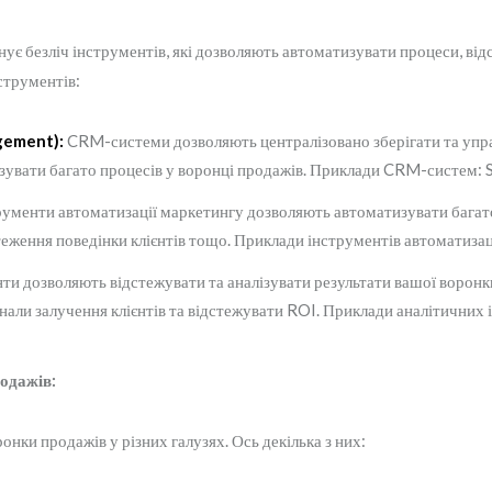
ує безліч інструментів, які дозволяють автоматизувати процеси, ві
струментів:
gement):
CRM-системи дозволяють централізовано зберігати та упра
изувати багато процесів у воронці продажів. Приклади CRM-систем:
ументи автоматизації маркетингу дозволяють автоматизувати багато
дстеження поведінки клієнтів тощо. Приклади інструментів автоматиза
ти дозволяють відстежувати та аналізувати результати вашої ворон
нали залучення клієнтів та відстежувати ROI. Приклади аналітичних 
одажів:
онки продажів у різних галузях. Ось декілька з них: