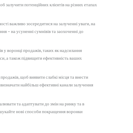
щоб залучити потенційних клієнтів на різних етапах
ості важливо зосередитися на залученні уваги, на
ення – на усуненні сумнівів та заохоченні до
 у воронці продажів, таких як надсилання
урси, а також підвищити ефективність ваших
продажів, щоб виявити слабкі місця та внести
 визначати найбільш ефективні канали залучення
алювати та адаптувати до змін на ринку та в
о шукайте нові способи покращення воронки