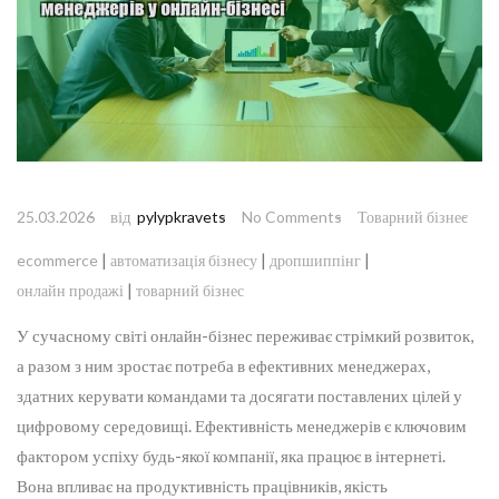
від
25.03.2026
pylypkravets
No Comments
Товарний бізнес
|
|
|
ecommerce
автоматизація бізнесу
дропшиппінг
|
онлайн продажі
товарний бізнес
У сучасному світі онлайн-бізнес переживає стрімкий розвиток,
а разом з ним зростає потреба в ефективних менеджерах,
здатних керувати командами та досягати поставлених цілей у
цифровому середовищі. Ефективність менеджерів є ключовим
фактором успіху будь-якої компанії, яка працює в інтернеті.
Вона впливає на продуктивність працівників, якість