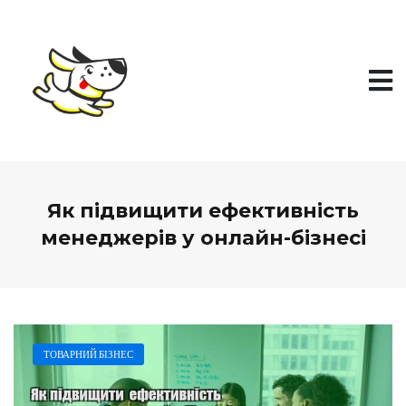
П
е
р
е
й
т
и
д
о
в
м
і
Як підвищити ефективність
с
т
менеджерів у онлайн-бізнесі
у
ТОВАРНИЙ БІЗНЕС