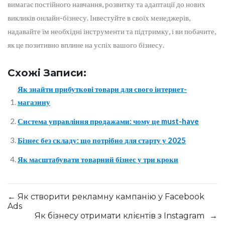
вимагає постійного навчання, розвитку та адаптації до нових
викликів онлайн-бізнесу. Інвестуйте в своїх менеджерів,
надавайте їм необхідні інструменти та підтримку, і ви побачите,
як це позитивно вплине на успіх вашого бізнесу.
Схожі Записи:
Як знайти прибуткові товари для свого інтернет-
магазину
Система управління продажами: чому це must-have
Бізнес без складу: що потрібно для старту у 2025
Як масштабувати товарний бізнес у три кроки
←
Як створити рекламну кампанію у Facebook
Ads
Як бізнесу отримати клієнтів з Instagram
→