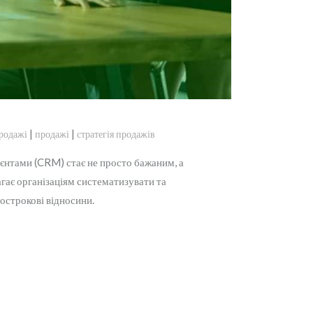
|
|
родажі
продажі
стратегія продажів
ієнтами (CRM) стає не просто бажаним, а
гає організаціям систематизувати та
гострокові відносини.