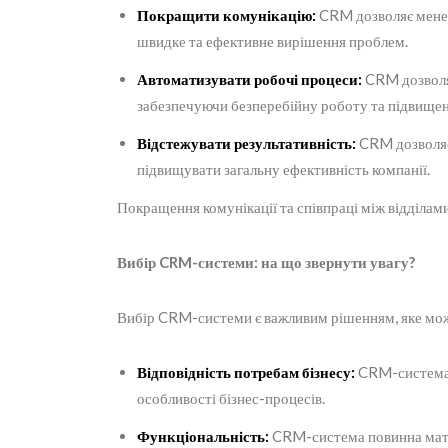
Покращити комунікацію:
CRM дозволяє менедж
швидке та ефективне вирішення проблем.
Автоматизувати робочі процеси:
CRM дозволяє
забезпечуючи безперебійну роботу та підвищен
Відстежувати результативність:
CRM дозволяє 
підвищувати загальну ефективність компанії.
Покращення комунікації та співпраці між відділами 
Вибір CRM-системи: на що звернути увагу?
Вибір CRM-системи є важливим рішенням, яке може
Відповідність потребам бізнесу:
CRM-система п
особливості бізнес-процесів.
Функціональність:
CRM-система повинна мати 