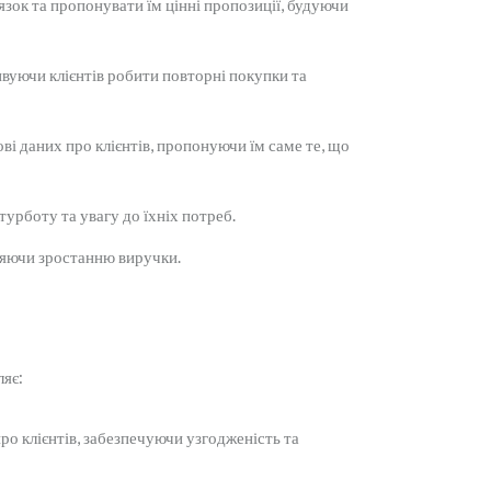
зок та пропонувати їм цінні пропозиції, будуючи
вуючи клієнтів робити повторні покупки та
і даних про клієнтів, пропонуючи їм саме те, що
рботу та увагу до їхніх потреб.
рияючи зростанню виручки.
ляє:
о клієнтів, забезпечуючи узгодженість та