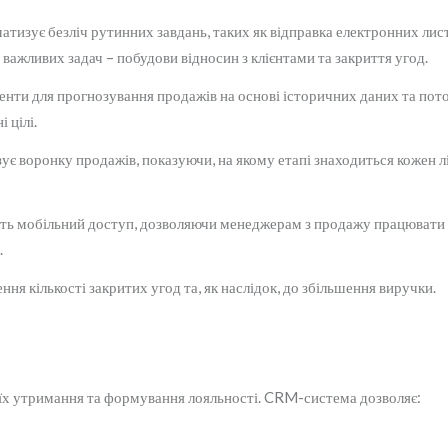
изує безліч рутинних завдань, таких як відправка електронних листі
важливих задач – побудови відносин з клієнтами та закриття угод.
нти для прогнозування продажів на основі історичних даних та пот
 цілі.
ує воронку продажів, показуючи, на якому етапі знаходиться кожен лі
 мобільний доступ, дозволяючи менеджерам з продажу працювати з 
.
ня кількості закритих угод та, як наслідок, до збільшення виручки.
о їх утримання та формування лояльності. CRM-система дозволяє: