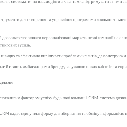
оляє систематично взаємодіяти з клієнтами, підтримувати з ними звя
трументи для створення та управління програмами лояльності, моти
дозволяє створювати персоналізовані маркетингові кампанії на основ
тингових зусиль.
швидко та ефективно вирішувати проблеми клієнтів, демонструючи ту
, але й стають амбасадорами бренду, залучаючи нових клієнтів та сп
дділами
 є важливим фактором успіху будь-якої компанії. CRM-система дозво
CRM надає єдину платформу для зберігання та обміну інформацією пр