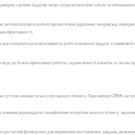
ерам з різних відділів легко спілкуватися між собою та обмінювати
 автоматизувати робочі процеси між відділами, наприклад, передачу л
ня ефективності.
відстежувати результативність роботи кожного відділу та виявляти 
веде до більш ефективної роботи, задоволеності клієнтів та, як насл
 суттєво вплинути на успіх вашого бізнесу. При виборі CRM-системи
овинна відповідати специфічним потребам вашого бізнесу, враховуюч
достатній функціонал для вирішення поставлених завдань, включаю