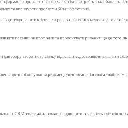
інформацію про клієнтів, включаючи їхні потреби, вподобання та іс
римку та вирішувати проблеми більш ефективно.
відстежує запити клієнтів та розподіляє їх між менеджерами з обс
являти потенційні проблеми та пропонувати рішення ще до того, як
для збору зворотного звязку від клієнтів, дозволяючи виявляти слаб
облячи повторні покупки та рекомендуючи компанію своїм знайомим,
компанії. CRM-система допомагає підвищити лояльність клієнтів шля