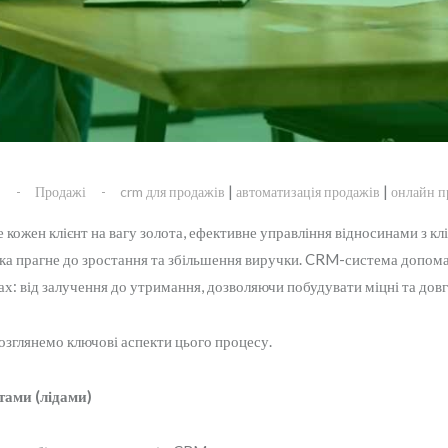
|
|
s
Продажі
crm для продажів
автоматизація продажів
онлайн п
кожен клієнт на вагу золота, ефективне управління відносинами з кл
яка прагне до зростання та збільшення виручки. CRM-система допома
ах: від залучення до утримання, дозволяючи побудувати міцні та дов
зглянемо ключові аспекти цього процесу.
тами (лідами)