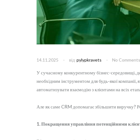
від
14.11.2025
pylypkravets
No Comment
У сучасному конкурентному бізнес-середовищі, де 
необхідним інструментом для будь-якої компанії, 
автоматизувати взаємодію з клієнтами на всіх етап
Але як саме CRM допомагає збільшити виручку? Ро
1. Покращення управління потенційними клієн