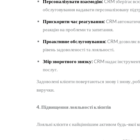
Персоналізувати взаємодію:
CRM зберігає всю 
обслуговування надавати персоналізовану підт
Прискорити час реагування:
CRM автоматично 
реакцію на проблеми та запитання.
Проактивне обслуговування:
CRM дозволяє ви
рівень задоволеності та лояльності.
Збір зворотного звязку:
CRM надає інструменти 
послуг.
Задоволені клієнти повертаються знову і знову, р
виручки.
4. Підвищення лояльності клієнтів
Лояльні клієнти є найціннішим активом будь-якої 