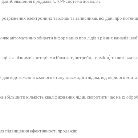
 для збільшення продажів. CRM-система дозволяє:
 розрізнених електронних таблиць та записників, всі дані про потенці
яє автоматично збирати інформацію про лідів з різних каналів (веб-
ідів за різними критеріями (бюджет, потреби, терміни) та визначати
ля відстеження кожного етапу взаємодії з лідом, від першого контак
збільшити кількість кваліфікованих лідів, скоротити час на їх оброб
ля підвищення ефективності продажів: