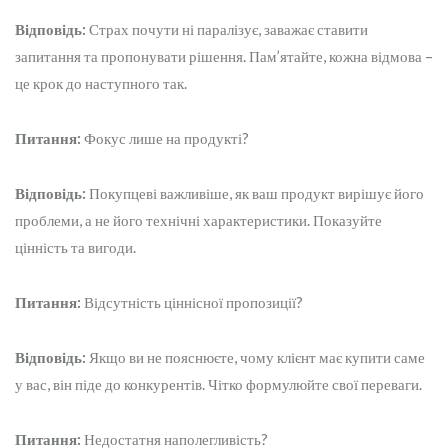
Відповідь:
Страх почути ні паралізує, заважає ставити
запитання та пропонувати рішення. Пам’ятайте, кожна відмова –
це крок до наступного так.
Питання:
Фокус лише на продукті?
Відповідь:
Покупцеві важливіше, як ваш продукт вирішує його
проблеми, а не його технічні характеристики. Показуйте
цінність та вигоди.
Питання:
Відсутність ціннісної пропозиції?
Відповідь:
Якщо ви не пояснюєте, чому клієнт має купити саме
у вас, він піде до конкурентів. Чітко формулюйте свої переваги.
Питання:
Недостатня наполегливість?