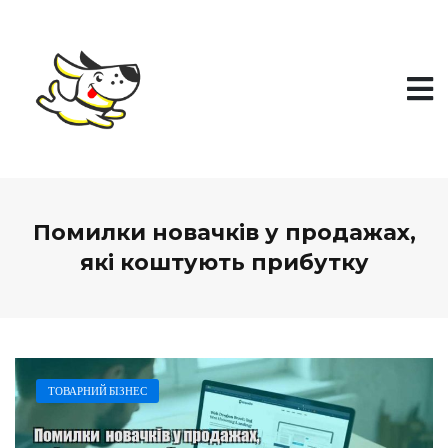
П
е
р
е
й
т
и
д
о
в
м
і
Помилки новачків у продажах,
с
т
які коштують прибутку
у
ТОВАРНИЙ БІЗНЕС