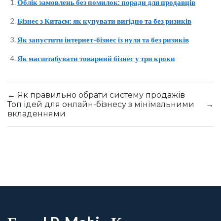
Облік замовлень без помилок: поради для продавців
Бізнес з Китаєм: як купувати вигідно та без ризиків
Як запустити інтернет-бізнес із нуля та без ризиків
Як масштабувати товарний бізнес у три кроки
←
Як правильно обрати систему продажів
Топ ідей для онлайн-бізнесу з мінімальними
→
вкладеннями