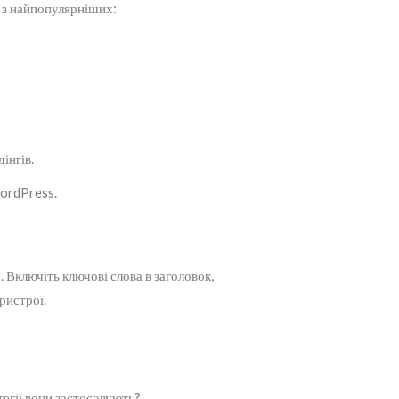
і з найпопулярніших:
інгів.
WordPress.
 Включіть ключові слова в заголовок,
ристрої.
тегії вони застосовують?