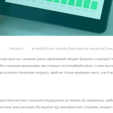
|
|
|
s
Лендінги
lp-mobi
бізнес онлайн
конструктор лендінгів
лен
енція зростає з кожним днем, ефективний лендінг (цільова сторінка) 
н є першим враженням, яке отримує потенційний клієнт, і саме від н
і аспекти створення лендінгу, який не тільки приверне увагу, але й ко
нкретною метою: спонукати відвідувача до певної дії, наприклад, здій
овну консультацію. На відміну від звичайної веб-сторінки, лендінг м