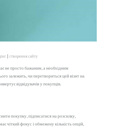
|
дінг
створення сайту
стає не просто бажаним, а необхідним
ього залежить, чи перетвориться цей візит на
нвертує відвідувачів у покупців.
снити покупку, підписатися на розсилку,
ає чіткий фокус і обмежену кількість опцій,