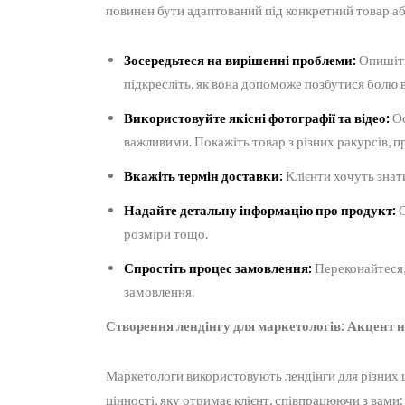
повинен бути адаптований під конкретний товар або
Зосередьтеся на вирішенні проблеми:
Опишіть
підкресліть, як вона допоможе позбутися болю в
Використовуйте якісні фотографії та відео:
Ос
важливими. Покажіть товар з різних ракурсів, 
Вкажіть термін доставки:
Клієнти хочуть знат
Надайте детальну інформацію про продукт:
О
розміри тощо.
Спростіть процес замовлення:
Переконайтеся,
замовлення.
Створення лендінгу для маркетологів: Акцент н
Маркетологи використовують лендінги для різних ц
цінності, яку отримає клієнт, співпрацюючи з вами: