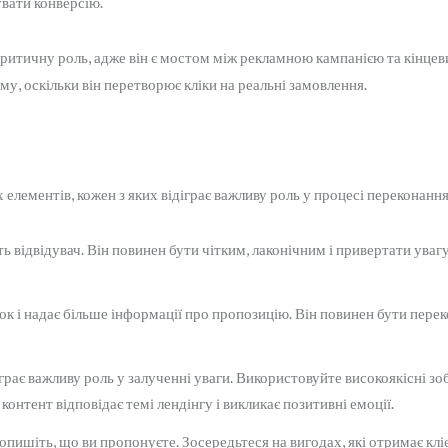
увати конверсію.
 критичну роль, адже він є мостом між рекламною кампанією та кінце
му, оскільки він перетворює кліки на реальні замовлення.
елементів, кожен з яких відіграє важливу роль у процесі переконання
 відвідувач. Він повинен бути чітким, лаконічним і привертати увагу
 і надає більше інформації про пропозицію. Він повинен бути перек
грає важливу роль у залученні уваги. Використовуйте високоякісні з
контент відповідає темі лендінгу і викликає позитивні емоції.
 опишіть, що ви пропонуєте. Зосередьтеся на вигодах, які отримає клі