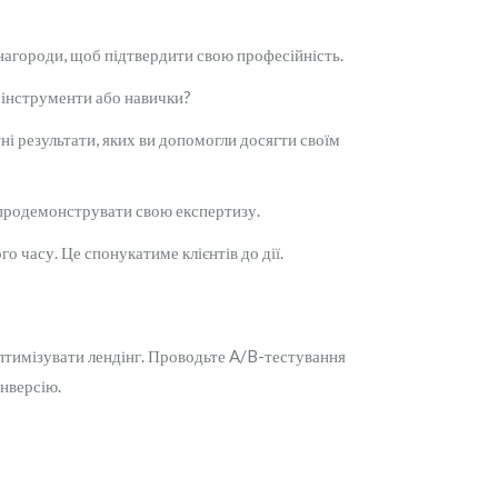
 нагороди, щоб підтвердити свою професійність.
, інструменти або навички?
ні результати, яких ви допомогли досягти своїм
 продемонструвати свою експертизу.
 часу. Це спонукатиме клієнтів до дії.
оптимізувати лендінг. Проводьте A/B-тестування
онверсію.