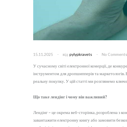
від
15.11.2025
pylypkravets
No Comment
У сучасному світі електронної комерції, де конкур
інструментом для дропшипперів та маркетологів. Ві
реальну покупку. У цій статті ми розглянемо ключов
Що таке лендінг і чому він важливий?
Лендінг – це окрема веб-сторінка, розроблена з ко
завантажити електронну книгу або замовити безкошт