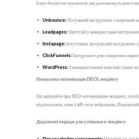
Існує безліч інструментів, які допоможуть вам ств
Unbounce:
Потужний інструмент з широким наб
Leadpages:
Простий у використанні інструмент
Instapage:
Інтуїтивно зрозумілий інструмент з
ClickFunnels:
Інструмент для створення маркет
WordPress:
З використанням плагінів, таких я
Пошукова оптимізація (SEO) лендінгу
Не забувайте про SEO-оптимізацію лендінгу, особл
підзаголовок, опис і alt-теги зображень. Перекона
Додаткові поради для успішного лендінгу
Проаналізуйте конкурентів:
Подивіться, що ро