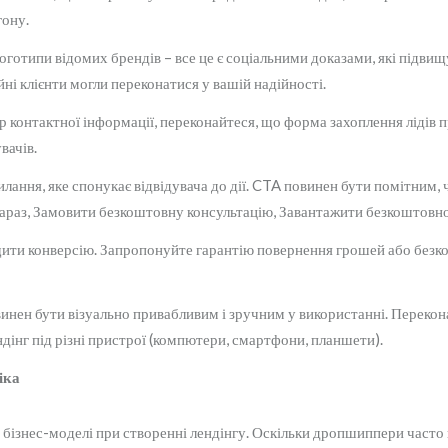
гону.
логотипи відомих брендів – все це є соціальними доказами, які підвищ
йні клієнти могли переконатися у вашій надійності.
 контактної інформації, переконайтеся, що форма захоплення лідів п
вачів.
лання, яке спонукає відвідувача до дії. CTA повинен бути помітним,
и зараз, Замовити безкоштовну консультацію, Завантажити безкоштовно
ити конверсію. Запропонуйте гарантію повернення грошей або безк
инен бути візуально привабливим і зручним у використанні. Перекон
дінг під різні пристрої (компютери, смартфони, планшети).
іка
бізнес-моделі при створенні лендінгу. Оскільки дропшиппери часто