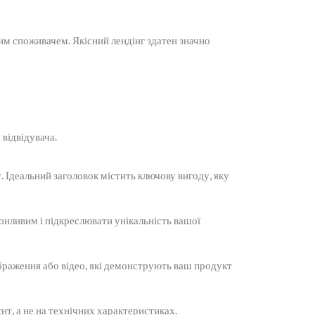
вим споживачем. Якісний лендінг здатен значно
 відвідувача.
. Ідеальний заголовок містить ключову вигоду, яку
онливим і підкреслювати унікальність вашої
ображення або відео, які демонструють ваш продукт
єнт, а не на технічних характеристиках.