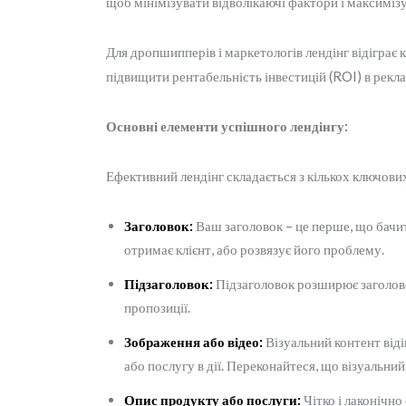
щоб мінімізувати відволікаючі фактори і максиміз
Для дропшипперів і маркетологів лендінг відіграє
підвищити рентабельність інвестицій (ROI) в рекла
Основні елементи успішного лендінгу:
Ефективний лендінг складається з кількох ключових 
Заголовок:
Ваш заголовок – це перше, що бачить
отримає клієнт, або розвязує його проблему.
Підзаголовок:
Підзаголовок розширює заголовок
пропозиції.
Зображення або відео:
Візуальний контент віді
або послугу в дії. Переконайтеся, що візуальний 
Опис продукту або послуги:
Чітко і лаконічно