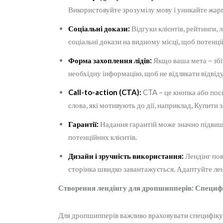
Використовуйте зрозумілу мову і уникайте жар
Соціальні докази:
Відгуки клієнтів, рейтинги, 
соціальні докази на видному місці, щоб потенці
Форма захоплення лідів:
Якщо ваша мета – збір
необхідну інформацію, щоб не відлякати відвіду
Call-to-action (CTA):
CTA – це кнопка або поси
слова, які мотивують до дії, наприклад, Купит
Гарантії:
Надання гарантій може значно підвищ
потенційних клієнтів.
Дизайн і зручність використання:
Лендінг пов
сторінка швидко завантажується. Адаптуйте лен
Створення лендінгу для дропшипперів: Специф
Для дропшипперів важливо враховувати специфіку 