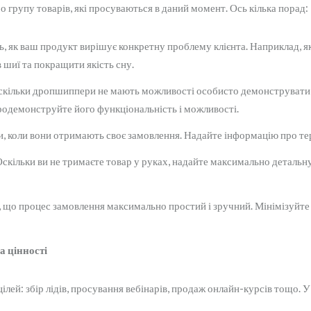
 групу товарів, які просуваються в даний момент. Ось кілька порад:
, як ваш продукт вирішує конкретну проблему клієнта. Наприклад, 
 шиї та покращити якість сну.
кільки дропшиппери не мають можливості особисто демонструвати то
продемонструйте його функціональність і можливості.
и, коли вони отримають своє замовлення. Надайте інформацію про те
скільки ви не тримаєте товар у руках, надайте максимально детальн
 що процес замовлення максимально простий і зручний. Мінімізуйте 
а цінності
ілей: збір лідів, просування вебінарів, продаж онлайн-курсів тощо. 