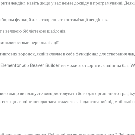
орити лендінг, навіть якщо у вас немає досвіду в програмуванні. Деяк
ором функцій для створення та оптимізації лендінгів.
 з великою бібліотекою шаблонів.
 можливостями персоналізації.
ингових воронок, який включає в себе функціонал для створення ленд
к Elementor або Beaver Builder, ви можете створити лендінг на базі 
иво якщо ви плануєте використовувати його для органічного трафіку.
йтеся, що лендінг швидко завантажується і адаптований під мобільні п
блять ваші конкуренти. Які лендінги вони використовують? Які стра