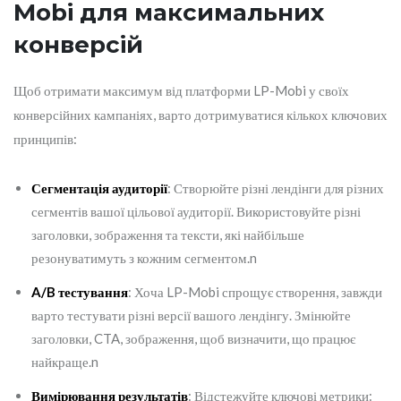
Mobi для максимальних
конверсій
Щоб отримати максимум від платформи LP-Mobi у своїх
конверсійних кампаніях, варто дотримуватися кількох ключових
принципів:
Сегментація аудиторії
: Створюйте різні лендінги для різних
сегментів вашої цільової аудиторії. Використовуйте різні
заголовки, зображення та тексти, які найбільше
резонуватимуть з кожним сегментом.n
A/B тестування
: Хоча LP-Mobi спрощує створення, завжди
варто тестувати різні версії вашого лендінгу. Змінюйте
заголовки, CTA, зображення, щоб визначити, що працює
найкраще.n
Вимірювання результатів
: Відстежуйте ключові метрики: