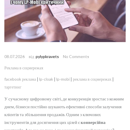
від
08.07.2026
pylypkravets
No Comments
Реклама в соцмережах
|
|
|
|
facebook реклама
lp-cloak
lp-mobi
реклама в соцмережах
таргетинг
У сучасному цифровому світі, де конкуренція зростає з кожним
днем, бізнеси постійно шукають ефективні способи залучення
клієнтів та збільшення продажів. Одним з ключових
інструментів для досягнення цих цілей є
конверсійна