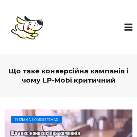
П
е
р
е
й
т
и
д
о
в
м
і
Що таке конверсійна кампанія і
с
т
чому LP-Mobi критичний
у
РЕКЛАМА В СОЦМЕРЕЖАХ