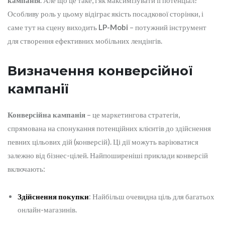
кампанія
. Але що це таке, і як максимізувати її потенціал?
Особливу роль у цьому відіграє якість посадкової сторінки, і
саме тут на сцену виходить
LP-Mobi
– потужний інструмент
для створення ефективних мобільних лендінгів.
Визначення конверсійної
кампанії
Конверсійна кампанія
– це маркетингова стратегія,
спрямована на спонукання потенційних клієнтів до здійснення
певних цільових дій (конверсій). Ці дії можуть варіюватися
залежно від бізнес-цілей. Найпоширеніші приклади конверсій
включають:
Здійснення покупки
: Найбільш очевидна ціль для багатьох
онлайн-магазинів.