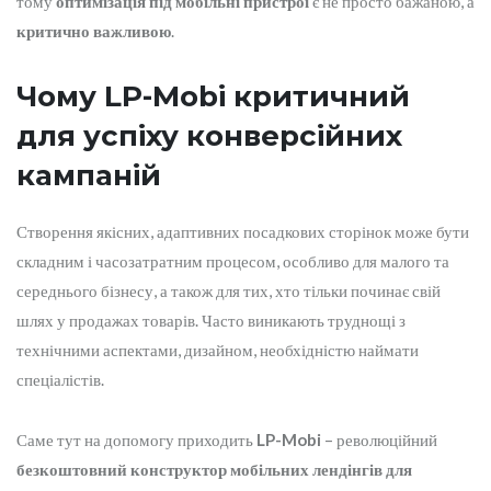
тому
оптимізація під мобільні пристрої
є не просто бажаною, а
критично важливою
.
Чому LP-Mobi критичний
для успіху конверсійних
кампаній
Створення якісних, адаптивних посадкових сторінок може бути
складним і часозатратним процесом, особливо для малого та
середнього бізнесу, а також для тих, хто тільки починає свій
шлях у продажах товарів. Часто виникають труднощі з
технічними аспектами, дизайном, необхідністю наймати
спеціалістів.
Саме тут на допомогу приходить
LP-Mobi
– революційний
безкоштовний конструктор мобільних лендінгів для