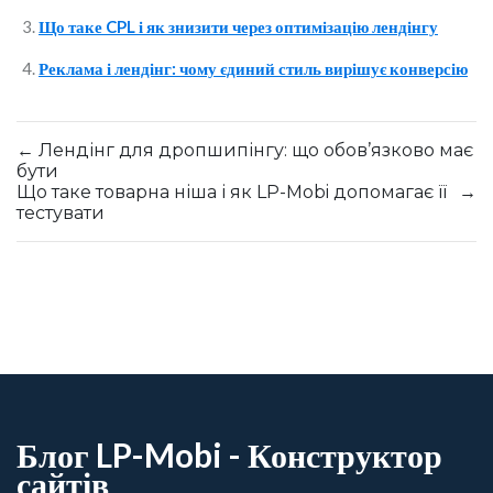
Що таке CPL і як знизити через оптимізацію лендінгу
Реклама і лендінг: чому єдиний стиль вирішує конверсію
←
Лендінг для дропшипінгу: що обов’язково має
бути
Що таке товарна ніша і як LP-Mobi допомагає її
→
тестувати
Блог LP-Mobi - Конструктор
сайтів