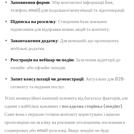
Заповнення форми
: Збір контактної інформації (імя,
телефон, email) для подальшої комунікації та лідогенерації.
Підписка на розсилку
: Створення бази лояльних
підписників для відправки новин, акцій та контенту.
Завантаження додатку
: Для компаній, що пропонують
мобільні додатки.
Реєстрація на вебінар чи подію
: Залучення аудиторії до
онлайн- або офлайн-заходів.
Запит консультації чи демонстрації
: Актуально для B2B-
сегменту та надання послуг.
Успіх конверсійної кампанії залежить від багатьох факторів, але
одним з найбільш важливих є
посадкова сторінка (лендінг)
.
Саме вона є першою точкою контакту користувача з вашою
пропозицією після кліку на рекламне оголошення, посилання в
соцмережах або email-розсилці. Якщо лендінг не буде