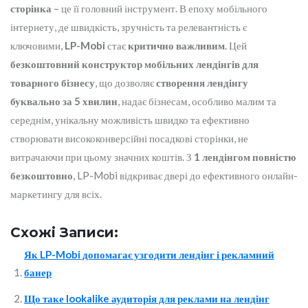
сторінка
– це її головний інструмент. В епоху мобільного
інтернету, де швидкість, зручність та релевантність є
ключовими,
LP-Mobi
стає
критично важливим
. Цей
безкоштовний конструктор мобільних лендінгів для
товарного бізнесу
, що дозволяє
створення лендінгу
буквально за 5 хвилин
, надає бізнесам, особливо малим та
середнім, унікальну можливість швидко та ефективно
створювати висококонверсійні посадкові сторінки, не
витрачаючи при цьому значних коштів. З
1 лендінгом повністю
безкоштовно
, LP-Mobi відкриває двері до ефективного онлайн-
маркетингу для всіх.
Схожі Записи:
Як LP-Mobi допомагає узгодити лендінг і рекламний
банер
Що таке lookalike аудиторія для реклами на лендінг