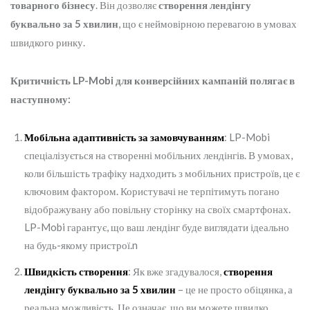
товарного бізнесу
. Він дозволяє
створення лендінгу
буквально за 5 хвилин
, що є неймовірною перевагою в умовах
швидкого ринку.
Критичність LP-Mobi для конверсійних кампаній полягає в
наступному:
Мобільна адаптивність за замовчуванням
: LP-Mobi
спеціалізується на створенні мобільних лендінгів. В умовах,
коли більшість трафіку надходить з мобільних пристроїв, це є
ключовим фактором. Користувачі не терпітимуть погано
відображувану або повільну сторінку на своїх смартфонах.
LP-Mobi гарантує, що ваш лендінг буде виглядати ідеально
на будь-якому пристрої.n
Швидкість створення
: Як вже згадувалося,
створення
лендінгу буквально за 5 хвилин
– це не просто обіцянка, а
реальна можливість. Це означає, що ви можете швидко