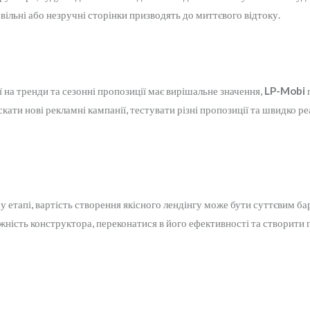
ільні або незручні сторінки призводять до миттєвого відтоку.
ї на тренди та сезонні пропозиції має вирішальне значення,
LP-Mobi
скати нові рекламні кампанії, тестувати різні пропозиції та швидко 
у етапі, вартість створення якісного лендінгу може бути суттєвим б
ужність конструктора, переконатися в його ефективності та створит