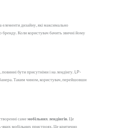
а елементи дизайну, які максимально
о бренду. Коли користувач бачить звичні йому
, повинні бути присутніми і на лендінгу. LP-
 банера. Таким чином, користувач, перейшовши
 створенні саме
мобільних лендінгів
. Це
дь-яких мобільних пристроях. Це критично