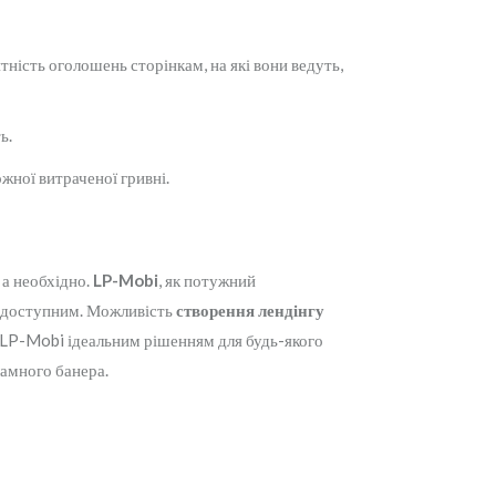
ість оголошень сторінкам, на які вони ведуть,
ь.
ожної витраченої гривні.
 а необхідно.
LP-Mobi
, як потужний
а доступним. Можливість
створення лендінгу
LP-Mobi ідеальним рішенням для будь-якого
ламного банера.