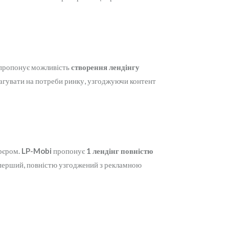
пропонує можливість
створення лендінгу
реагувати на потреби ринку, узгоджуючи контент
арєром.
LP-Mobi
пропонує
1 лендінг повністю
и перший, повністю узгоджений з рекламною