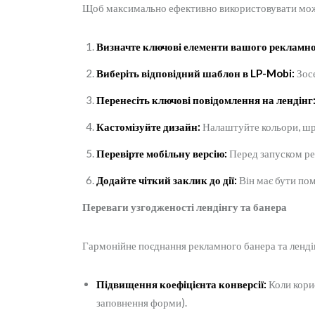
Щоб максимально ефективно використовувати можл
Визначте ключові елементи вашого рекламно
Виберіть відповідний шаблон в LP-Mobi:
Зосе
Перенесіть ключові повідомлення на лендінг
Кастомізуйте дизайн:
Налаштуйте кольори, шри
Перевірте мобільну версію:
Перед запуском рек
Додайте чіткий заклик до дії:
Він має бути пом
Переваги узгодженості лендінгу та банера
Гармонійне поєднання рекламного банера та лендін
Підвищення коефіцієнта конверсії:
Коли корис
заповнення форми).