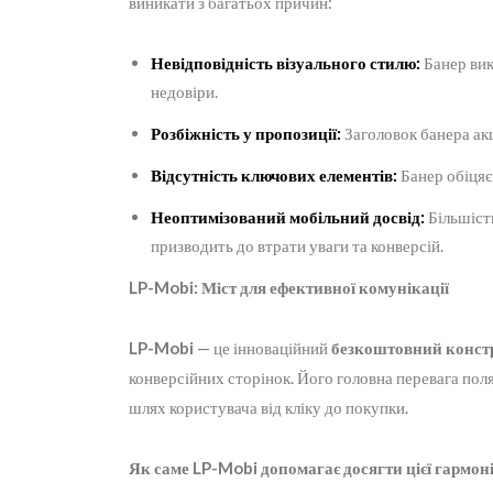
виникати з багатьох причин:
Невідповідність візуального стилю:
Банер вик
недовіри.
Розбіжність у пропозиції:
Заголовок банера акц
Відсутність ключових елементів:
Банер обіцяє
Неоптимізований мобільний досвід:
Більшість
призводить до втрати уваги та конверсій.
LP-Mobi: Міст для ефективної комунікації
LP-Mobi
— це інноваційний
безкоштовний констр
конверсійних сторінок. Його головна перевага по
шлях користувача від кліку до покупки.
Як саме LP-Mobi допомагає досягти цієї гармоні