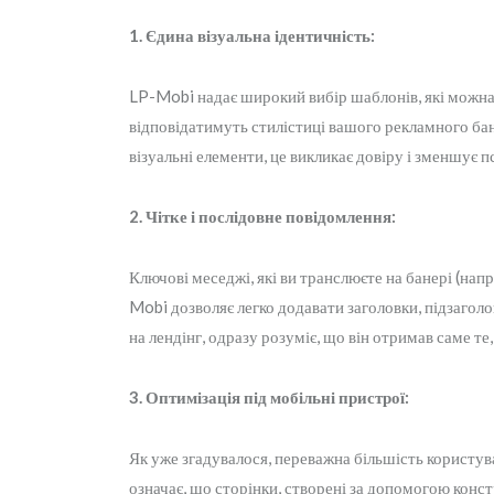
1. Єдина візуальна ідентичність:
LP-Mobi надає широкий вибір шаблонів, які можна 
відповідатимуть стилістиці вашого рекламного бан
візуальні елементи, це викликає довіру і зменшує 
2. Чітке і послідовне повідомлення:
Ключові меседжі, які ви транслюєте на банері (напр
Mobi дозволяє легко додавати заголовки, підзаго
на лендінг, одразу розуміє, що він отримав саме те
3. Оптимізація під мобільні пристрої:
Як уже згадувалося, переважна більшість користув
означає, що сторінки, створені за допомогою конс