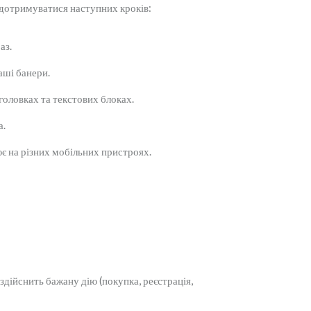
дотримуватися наступних кроків:
аз.
аші банери.
головках та текстових блоках.
а.
ює на різних мобільних пристроях.
здійснить бажану дію (покупка, реєстрація,