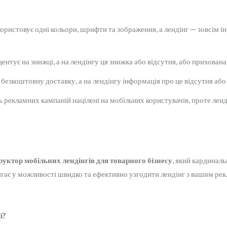
ористовує одні кольори, шрифти та зображення, а лендінг — зовсім і
ентує на знижці, а на лендінгу ця знижка або відсутня, або прихован
 безкоштовну доставку, а на лендінгу інформація про це відсутня аб
 рекламних кампаній націлені на мобільних користувачів, проте ленді
уктор мобільних лендінгів для товарного бізнесу
, який кардинал
лягає у можливості швидко та ефективно узгодити лендінг з вашим р
ї?