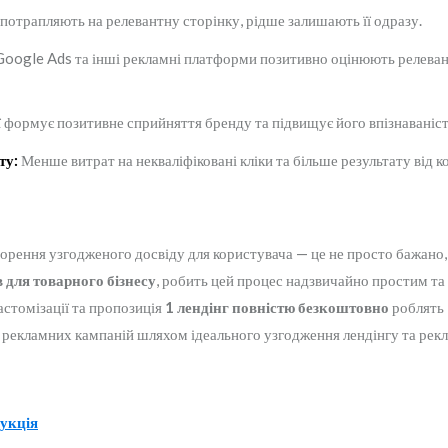
 потрапляють на релевантну сторінку, рідше залишають її одразу.
oogle Ads та інші рекламні платформи позитивно оцінюють релевантн
ї формує позитивне сприйняття бренду та підвищує його впізнаваніст
ту:
Менше витрат на некваліфіковані кліки та більше результату від к
орення узгодженого досвіду для користувача — це не просто бажано,
 для товарного бізнесу
, робить цей процес надзвичайно простим т
астомізації та пропозиція
1 лендінг повністю безкоштовно
роблять 
х рекламних кампаній шляхом ідеального узгодження лендінгу та рек
рукція