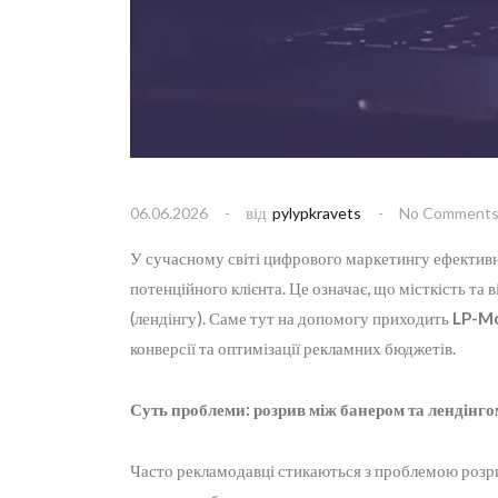
від
06.06.2026
pylypkravets
No Comment
У сучасному світі цифрового маркетингу ефективні
потенційного клієнта. Це означає, що місткість та
(лендінгу). Саме тут на допомогу приходить
LP-M
конверсії та оптимізації рекламних бюджетів.
Суть проблеми: розрив між банером та лендінго
Часто рекламодавці стикаються з проблемою розри