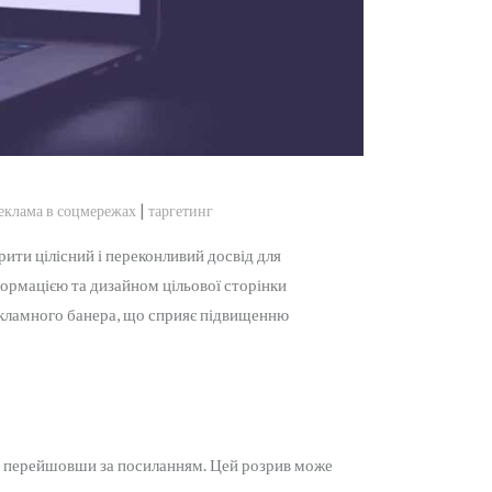
|
еклама в соцмережах
таргетинг
ити цілісний і переконливий досвід для
формацією та дизайном цільової сторінки
екламного банера, що сприяє підвищенню
ч, перейшовши за посиланням. Цей розрив може