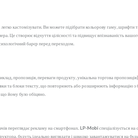
легко кастомізувати. Ви можете підібрати кольорову гаму, шрифти т
ера. Це створює відчуття цілісності та підвищує впізнаваність вашог
психологічний барєр перед переходом.
иклад, пропозиція, переваги продукту, унікальна торгова пропозиція)
ловки та блоки тексту, що повторюють або розширюють інформацію з
, що йому було обіцяно.
ачів переглядає рекламу на смартфонах.
LP-Mobi
спеціалізується на
труктора, будуть ідеально виглядати і швидко завантажуватися на бу