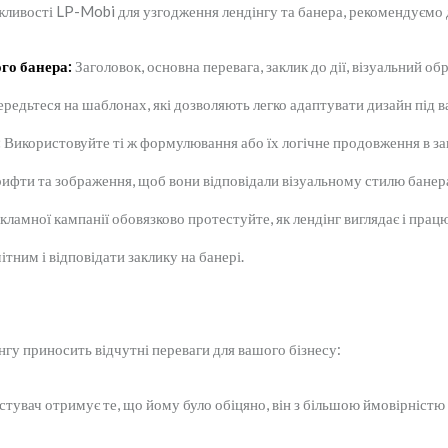
ивості LP-Mobi для узгодження лендінгу та банера, рекомендуємо 
го банера:
Заголовок, основна перевага, заклик до дії, візуальний обр
редьтеся на шаблонах, які дозволяють легко адаптувати дизайн під в
:
Використовуйте ті ж формулювання або їх логічне продовження в за
фти та зображення, щоб вони відповідали візуальному стилю банер
ламної кампанії обовязково протестуйте, як лендінг виглядає і прац
ітним і відповідати заклику на банері.
гу приносить відчутні переваги для вашого бізнесу:
тувач отримує те, що йому було обіцяно, він з більшою ймовірністю 