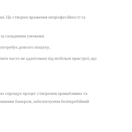
нші. Це створює враження непрофесійності та
а за складними умовами.
о потребує довгого пошуку.
нги часто не адаптовані під мобільні пристрої, що
ьно спрощує процес створення привабливих та
екламним банером, забезпечуючи безперебійний