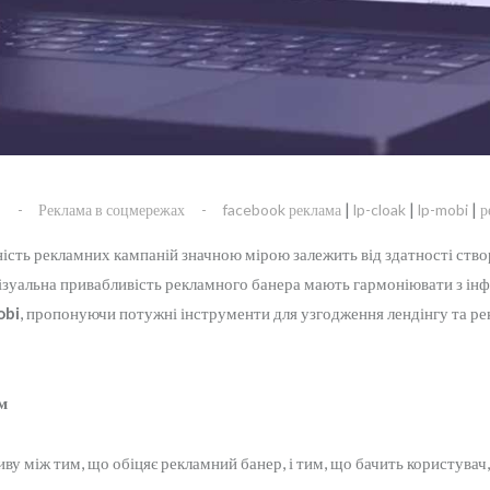
|
|
|
s
Реклама в соцмережах
facebook реклама
lp-cloak
lp-mobi
р
сть рекламних кампаній значною мірою залежить від здатності створ
 візуальна привабливість рекламного банера мають гармоніювати з ін
obi
, пропонуючи потужні інструменти для узгодження лендінгу та р
м
ву між тим, що обіцяє рекламний банер, і тим, що бачить користува