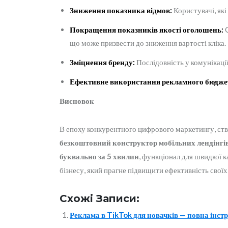
Зниження показника відмов:
Користувачі, які
Покращення показників якості оголошень:
G
що може призвести до зниження вартості кліка.
Зміцнення бренду:
Послідовність у комунікаці
Ефективне використання рекламного бюдже
Висновок
В епоху конкурентного цифрового маркетингу, ств
безкоштовний конструктор мобільних лендінгів
буквально за 5 хвилин
, функціонал для швидкої к
бізнесу, який прагне підвищити ефективність свої
Схожі Записи:
Реклама в TikTok для новачків — повна інст