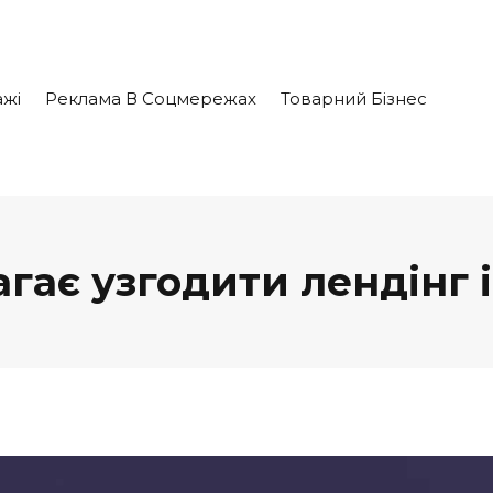
жі
Реклама В Соцмережах
Товарний Бізнес
гає узгодити лендінг