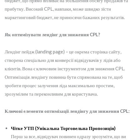
бюджет, що прямо впливає на збільшення обсягу продажів та
прибутку. Високий CPL, навпаки, може швидко зїсти
маркетинговий бюджет, не приносячи бажаних результатів.
Як оптимізувати лендінг для зниження CPL?
Лендінг пейдж (landing page) – це окрема сторінка сайту,
створена спеціально для конверсії відвідувачів у лідів або
клієнтів. Вона є ключовим інструментом для зниження CPL.
Оптимізація лендінгу повинна бути спрямована на те, щоб
зробити процес залучення ліда максимально простим,
зрозумілим та переконливим для користувача.
Ключові елементи оптимізації лендінгу для зниження CPL:
Чітке УТП (Унікальна Торговельна Пропозиція)
Перш за все, відвідувач повинен одразу зрозуміти, що ви