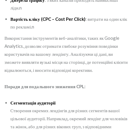
Джерела трафіку
: з яких каналів приходять найякісніші
ліди.n
Вартість кліку (CPC – Cost Per Click)
: витрати на один клік
по рекламі.n
Використання інструментів веб-аналітики, таких як Google
Analytics, дозволяє отримати глибоке розуміння поведінки
користувачів на вашому лендінгу. Аналізуючи ці дані, ви
зможете виявляти вузькі місця на сторінці, де потенційні клієнти
відвалюються, і вносити відповідні корективи.
Поради для подальшого зниження CPL:
Сегментація аудиторії
Створення окремих лендінгів для різних сегментів вашої
цільової аудиторії. Наприклад, окремий лендінг для чоловіків
та жінок, або для різних вікових груп, з відповідними