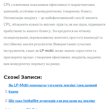
CPL є ключовим показником ефективності маркетингових
кампаній, особливо в конкурентному товарному бізнесі.
Оптимізація лендінгу – це найефективніший спосіб знизити
CPL, збільшити кількість якісних лідів та, як наслідок, підвищити
прибутковість вашого бізнесу. Зосередьтеся на чіткому
позиціонуванні, переконливому контенті, простоті взаємодії та
постійному аналізі результатів. Використання сучасних
інструментів, таких як
LP-mobi
, може значно спростити та
прискорити процес створення ефективних лендінгів, надаючи
вам конкурентну перевагу на ринку.
Схожі Записи:
Як LP-Mobi допомагає узгодити лендінг і рекламний
банер
Що таке lookalike аудиторія для реклами на лендінг