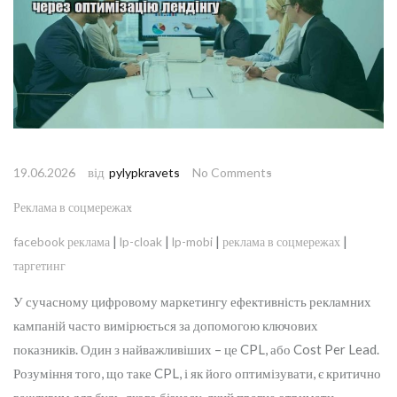
від
19.06.2026
pylypkravets
No Comments
Реклама в соцмережах
|
|
|
|
facebook реклама
lp-cloak
lp-mobi
реклама в соцмережах
таргетинг
У сучасному цифровому маркетингу ефективність рекламних
кампаній часто вимірюється за допомогою ключових
показників. Один з найважливіших – це CPL, або Cost Per Lead.
Розуміння того, що таке CPL, і як його оптимізувати, є критично