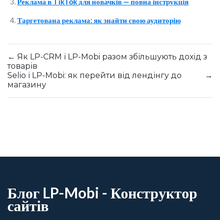
Реклама в TikTok для новачків — повна інструкція
Таргетована реклама: як знайти свою аудиторію
←
Як LP-CRM і LP-Mobi разом збільшують дохід з
товарів
Selio і LP-Mobi: як перейти від лендінгу до
→
магазину
Блог LP-Mobi - Конструктор
сайтів