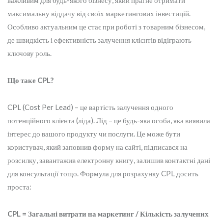
важливим для будь-якого бізнесу, який прагне отримати
максимальну віддачу від своїх маркетингових інвестицій.
Особливо актуальним це стає при роботі з товарним бізнесом,
де швидкість і ефективність залучення клієнтів відіграють
ключову роль.
Що таке CPL?
CPL (Cost Per Lead) – це вартість залучення одного
потенційного клієнта (ліда). Лід – це будь-яка особа, яка виявила
інтерес до вашого продукту чи послуги. Це може бути
користувач, який заповнив форму на сайті, підписався на
розсилку, завантажив електронну книгу, залишив контактні дані
для консультації тощо. Формула для розрахунку CPL досить
проста:
CPL = Загальні витрати на маркетинг / Кількість залучених