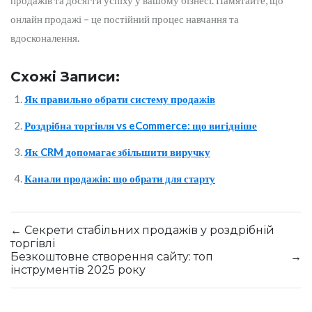
продажів та досягти успіху у вашому бізнесі. Памятайте, що
онлайн продажі – це постійний процес навчання та
вдосконалення.
Схожі Записи:
Як правильно обрати систему продажів
Роздрібна торгівля vs eCommerce: що вигідніше
Як CRM допомагає збільшити виручку
Канали продажів: що обрати для старту
←
Секрети стабільних продажів у роздрібній
торгівлі
Безкоштовне створення сайту: топ
→
інструментів 2025 року