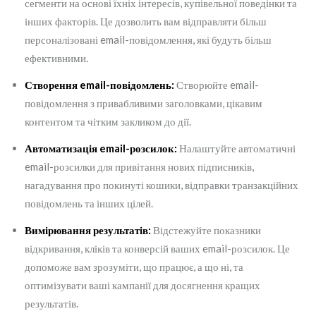
сегменти на основі їхніх інтересів, купівельної поведінки та
інших факторів. Це дозволить вам відправляти більш
персоналізовані email-повідомлення, які будуть більш
ефективними.
Створення email-повідомлень:
Створюйте email-
повідомлення з привабливими заголовками, цікавим
контентом та чітким закликом до дії.
Автоматизація email-розсилок:
Налаштуйте автоматичні
email-розсилки для привітання нових підписників,
нагадування про покинуті кошики, відправки транзакційних
повідомлень та інших цілей.
Вимірювання результатів:
Відстежуйте показники
відкривання, кліків та конверсій ваших email-розсилок. Це
допоможе вам зрозуміти, що працює, а що ні, та
оптимізувати ваші кампанії для досягнення кращих
результатів.