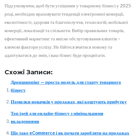
Підсумовуючи, щоб бути успішним у товарному бізнесі у 2025
році, необхідно враховувати тенденції електронної комерції,
екологічності, здоровя та благополуччя, технологій, мобільної
комерції, локалізації та спільноти. Вибір правильних товарів,
ефективний маркетинг та якісне обслуговування клієнтів –
ключові фактори успіху. Не бійтеся вчитися новому та
адаптуватися до змін, і ваш бізнес буде процвітати.
Схожі Записи:
Дропшиппінг — проста модель для старту товарного
бізнесу
Помилки новачків у продажах, які коштують прибутку
Топ ідей для онлайн-бізнесу з мінімальними
вкладеннями
Що таке eCommerce і як почати заробляти на продажах