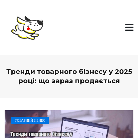
П
е
р
е
й
т
и
д
о
в
м
і
Тренди товарного бізнесу у 2025
с
т
році: що зараз продається
у
ТОВАРНИЙ БІЗНЕС