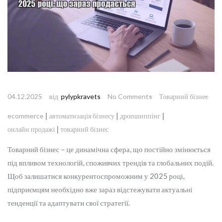
від
04.12.2025
pylypkravets
No Comments
Товарний бізнес
|
|
|
ecommerce
автоматизація бізнесу
дропшиппінг
|
онлайн продажі
товарний бізнес
Товарний бізнес – це динамічна сфера, що постійно змінюється
під впливом технологій, споживчих трендів та глобальних подій.
Щоб залишатися конкурентоспроможним у 2025 році,
підприємцям необхідно вже зараз відстежувати актуальні
тенденції та адаптувати свої стратегії.