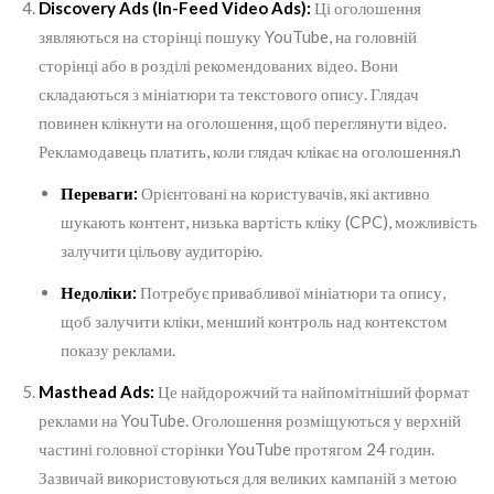
Discovery Ads (In-Feed Video Ads):
Ці оголошення
зявляються на сторінці пошуку YouTube, на головній
сторінці або в розділі рекомендованих відео. Вони
складаються з мініатюри та текстового опису. Глядач
повинен клікнути на оголошення, щоб переглянути відео.
Рекламодавець платить, коли глядач клікає на оголошення.n
Переваги:
Орієнтовані на користувачів, які активно
шукають контент, низька вартість кліку (CPC), можливість
залучити цільову аудиторію.
Недоліки:
Потребує привабливої мініатюри та опису,
щоб залучити кліки, менший контроль над контекстом
показу реклами.
Masthead Ads:
Це найдорожчий та найпомітніший формат
реклами на YouTube. Оголошення розміщуються у верхній
частині головної сторінки YouTube протягом 24 годин.
Зазвичай використовуються для великих кампаній з метою