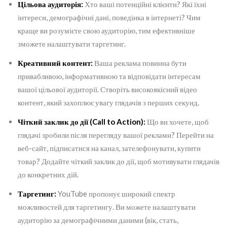
Цільова аудиторія:
Хто ваші потенційні клієнти? Які їхні
інтереси, демографічні дані, поведінка в інтернеті? Чим
краще ви розумієте свою аудиторію, тим ефективніше
зможете налаштувати таргетинг.
Креативний контент:
Ваша реклама повинна бути
привабливою, інформативною та відповідати інтересам
вашої цільової аудиторії. Створіть високоякісний відео
контент, який захоплює увагу глядачів з перших секунд.
Чіткий заклик до дії (Call to Action):
Що ви хочете, щоб
глядачі зробили після перегляду вашої реклами? Перейти на
веб-сайт, підписатися на канал, зателефонувати, купити
товар? Додайте чіткий заклик до дії, щоб мотивувати глядачів
до конкретних дій.
Таргетинг:
YouTube пропонує широкий спектр
можливостей для таргетингу. Ви можете налаштувати
аудиторію за демографічними даними (вік, стать,