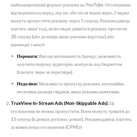
найпоширеніший формат реклами на YouTube. Оголошення
відтворюються перед, під час або після інших відео. Глядачі
можуть пропустити рекламу через 5 секунд. Рекламодавець
платить лише тоді, коли глядач дивиться рекламу протягом
30 секунд (або до кінця, якщо реклама коротша) або
взаємодіє з нею.n
Переваги:
Висока впізнаваність бренду, можливість
залучити широку аудиторію, контроль над бюджетом
(платите лише за перегляди).
Недоліки:
Можливість пропуску реклами, потенційна
негативна реакція глядачів, якщо реклама навязлива.
TrueView In-Stream Ads (Non-Skippable Ads):
Ці
оголошення не можна пропустити. Вони можуть тривати до
15 секунд (в деяких регіонах довше). Рекламодавець платить
за кожен показ оголошення (CPM).n