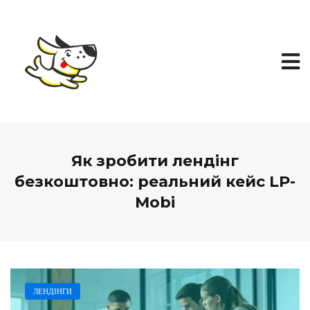
П
е
р
е
й
т
и
д
о
в
м
і
Як зробити лендінг
с
т
безкоштовно: реальний кейс LP-
у
Mobi
ЛЕНДІНГИ