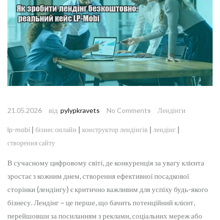
від
21.05.2026
pylypkravets
No Comments
Лендінги
|
|
|
|
lp-mobi
бізнес онлайн
конструктор лендінгів
лендінг
створення сайту
В сучасному цифровому світі, де конкуренція за увагу клієнта
зростає з кожним днем, створення ефективної посадкової
сторінки (лендінгу) є критично важливим для успіху будь-якого
бізнесу. Лендінг – це перше, що бачить потенційний клієнт,
перейшовши за посиланням з реклами, соціальних мереж або