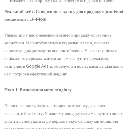
елементи на сторінку і налаштовуєте їх під свої потреби.
Реальний кейс: Створення лендінгу для продажу органічної
косметики з LP-Mobi
Уявімо, що у нас є невеликий бізнес з продажу органічної
косметики. Ми виготовляємо натуральні креми, маски та
сироватки для догляду за шкірою обличчя. У нас є сторінка в
соціальних мережах, але ми хочемо запустити рекламну
кампанію в Google Ads, щоб залучити нових клієнтів. Для цього
нам потрібен ефективний лендінг.
Етап 1: Визначення мети лендінгу
Перш ніж приступати до створення лендінгу, важливо
визначити його мету. У нашому випадку мета – залучити нових
клієнтів і спонукати їх до першої покупки. Тому ми вирішили
зосередитися на одному конкретному продукті – нашому