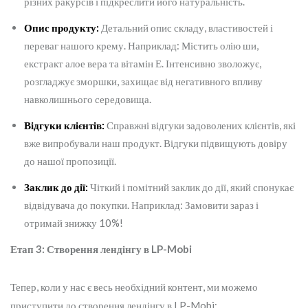
різних ракурсів і підкреслити його натуральність.
Опис продукту:
Детальний опис складу, властивостей і
переваг нашого крему. Наприклад: Містить олію ши,
екстракт алое вера та вітамін Е. Інтенсивно зволожує,
розгладжує зморшки, захищає від негативного впливу
навколишнього середовища.
Відгуки клієнтів:
Справжні відгуки задоволених клієнтів, які
вже випробували наш продукт. Відгуки підвищують довіру
до нашої пропозиції.
Заклик до дії:
Чіткий і помітний заклик до дії, який спонукає
відвідувача до покупки. Наприклад: Замовити зараз і
отримай знижку 10%!
Етап 3: Створення лендінгу в LP-Mobi
Тепер, коли у нас є весь необхідний контент, ми можемо
приступити до створення лендінгу в LP-Mobi: