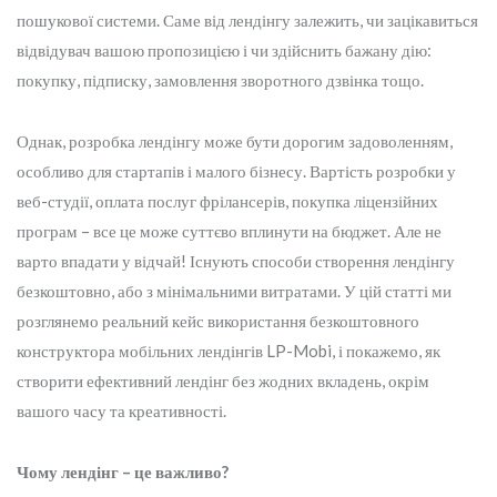
пошукової системи. Саме від лендінгу залежить, чи зацікавиться
відвідувач вашою пропозицією і чи здійснить бажану дію:
покупку, підписку, замовлення зворотного дзвінка тощо.
Однак, розробка лендінгу може бути дорогим задоволенням,
особливо для стартапів і малого бізнесу. Вартість розробки у
веб-студії, оплата послуг фрілансерів, покупка ліцензійних
програм – все це може суттєво вплинути на бюджет. Але не
варто впадати у відчай! Існують способи створення лендінгу
безкоштовно, або з мінімальними витратами. У цій статті ми
розглянемо реальний кейс використання безкоштовного
конструктора мобільних лендінгів LP-Mobi, і покажемо, як
створити ефективний лендінг без жодних вкладень, окрім
вашого часу та креативності.
Чому лендінг – це важливо?