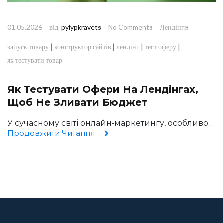
від
01.05.2026
pylypkravets
No Comments
Лендінги
|
|
|
|
запуск товару
конструктор сайтів
лендінг
тест оферу
як тестувати товар
Як Тестувати Офери На Лендінгах,
Щоб Не Зливати Бюджет
У сучасному світі онлайн-маркетингу, особливо…
Продовжити Читання