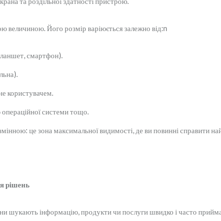
екрана та роздільної здатності пристрою.
ою величиною. Його розмір варіюється залежно від:n
 планшет, смартфон).
льна).
не користувачем.
ю операційної системи тощо.
змінною: це зона максимальної видимості, де ви повинні справити н
я рішень
 Вони шукають інформацію, продукти чи послуги швидко і часто прий