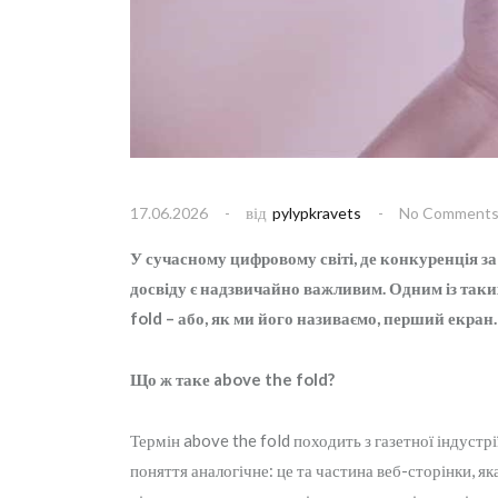
від
17.06.2026
pylypkravets
No Comment
У сучасному цифровому світі, де конкуренція з
досвіду є надзвичайно важливим. Одним із так
fold – або, як ми його називаємо, перший екран.
Що ж таке above the fold?
Термін above the fold походить з газетної індустрії
поняття аналогічне: це та частина веб-сторінки, я