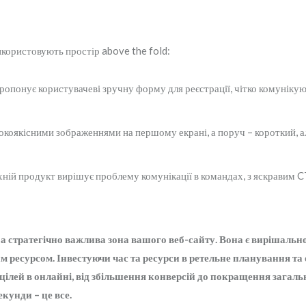
використовують простір above the fold:
 пропонує користувачеві зручну форму для реєстрації, чітко комунік
сокоякісними зображеннями на першому екрані, а поруч – короткий, а
їхній продукт вирішує проблему комунікації в командах, з яскравим C
н, а стратегічно важлива зона вашого веб-сайту. Вона є вирішаль
м ресурсом. Інвестуючи час та ресурси в ретельне планування та
цілей в онлайні, від збільшення конверсій до покращення загал
кунди – це все.