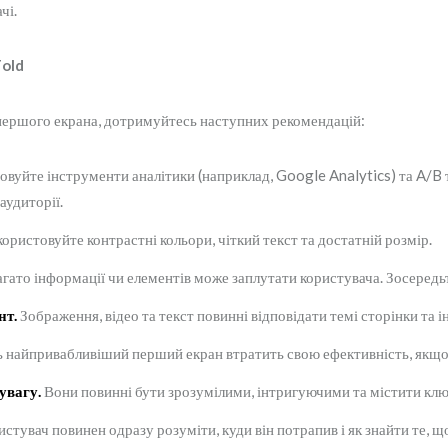
чі.
Fold
ершого екрана, дотримуйтесь наступних рекомендацій:
вуйте інструменти аналітики (наприклад, Google Analytics) та A/B т
удиторії.
ористовуйте контрастні кольори, чіткий текст та достатній розмір.
гато інформації чи елементів може заплутати користувача. Зосеред
нт.
Зображення, відео та текст повинні відповідати темі сторінки та і
 найпривабливіший перший екран втратить свою ефективність, якщо
увагу.
Вони повинні бути зрозумілими, інтригуючими та містити клю
стувач повинен одразу розуміти, куди він потрапив і як знайти те, що