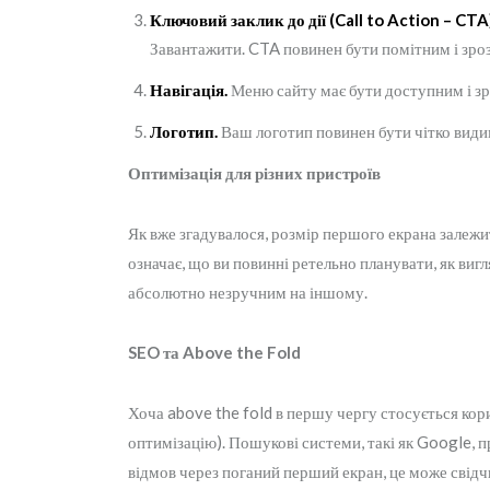
Ключовий заклик до дії (Call to Action – CTA
Завантажити. CTA повинен бути помітним і зро
Навігація.
Меню сайту має бути доступним і зр
Логотип.
Ваш логотип повинен бути чітко види
Оптимізація для різних пристроїв
Як вже згадувалося, розмір першого екрана залежи
означає, що ви повинні ретельно планувати, як ви
абсолютно незручним на іншому.
SEO та Above the Fold
Хоча above the fold в першу чергу стосується кор
оптимізацію). Пошукові системи, такі як Google, 
відмов через поганий перший екран, це може свідч