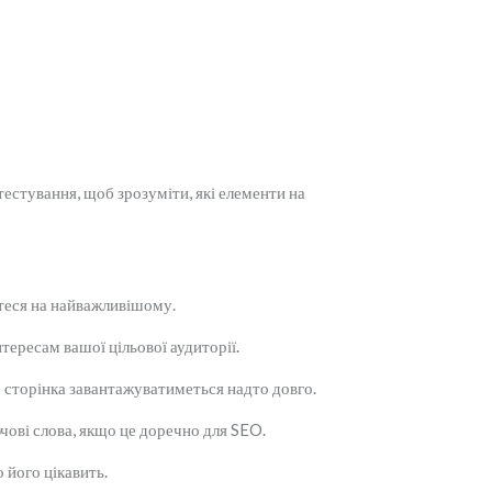
естування, щоб зрозуміти, які елементи на
ьтеся на найважливішому.
нтересам вашої цільової аудиторії.
 сторінка завантажуватиметься надто довго.
чові слова, якщо це доречно для SEO.
 його цікавить.