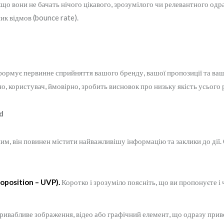
що вони не бачать нічого цікавого, зрозумілого чи релевантного одра
ик відмов (bounce rate).
 формує первинне сприйняття вашого бренду, вашої пропозиції та ва
о, користувач, ймовірно, зробить висновок про низьку якість усього 
d
 він повинен містити найважливішу інформацію та заклики до дії. Ос
oposition – UVP).
Коротко і зрозуміло поясніть, що ви пропонуєте і
ивабливе зображення, відео або графічний елемент, що одразу привер