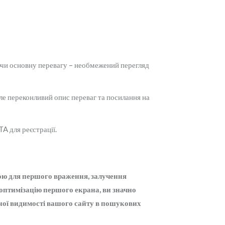
уючи основну перевагу – необмежений перегляд
ле переконливий опис переваг та посилання на
TA для реєстрації.
ною для першого враження, залучення
 оптимізацію першого екрана, ви значно
ьної видимості вашого сайту в пошукових