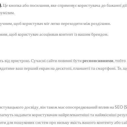
).
Це кнопка або посилання, яке спрямовує користувача до бажаної дії:
зумілим.
учним, щоб користувач міг легко переходити між розділами.
мим, щоб користувач асоціював контент із вашим брендом.
ть від пристрою. Сучасні сайти повинні бути
респонсивними
, тобто
глядатиме ваш перший екран на десктопі, планшеті та смартфоні. Те,
истувацького досвіду, він також має опосередкований вплив на SEO 
прагнуть надавати користувачам найрелевантніші та найякісніші резу
ити для пошукових систем про низьку якість вашого контенту або сай