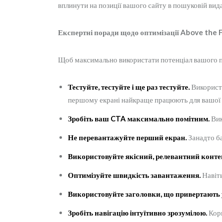
вплинути на позиції вашого сайту в пошуковій вида
Експертні поради щодо оптимізації Above the 
Щоб максимально використати потенціал вашого п
Тестуйте, тестуйте і ще раз тестуйте.
Використо
першому екрані найкраще працюють для вашої а
Зробіть ваш CTA максимально помітним.
Вик
Не перевантажуйте перший екран.
Занадто ба
Використовуйте якісний, релевантний конте
Оптимізуйте швидкість завантаження.
Навіть
Використовуйте заголовки, що привертають 
Зробіть навігацію інтуїтивно зрозумілою.
Кори