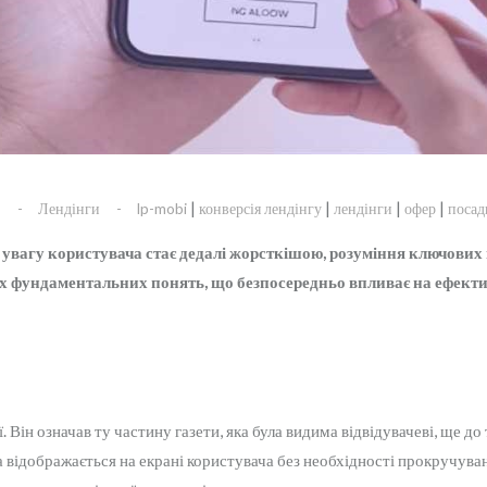
|
|
|
|
s
Лендінги
lp-mobi
конверсія лендінгу
лендінги
офер
посад
а увагу користувача стає дедалі жорсткішою, розуміння ключови
их фундаментальних понять, що безпосередньо впливає на ефекти
. Він означав ту частину газети, яка була видима відвідувачеві, ще до т
ка відображається на екрані користувача без необхідності прокручуван