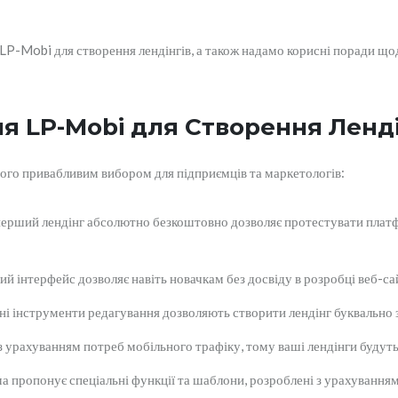
 LP-Mobi для створення лендінгів, а також надамо корисні поради що
я LP-Mobi для Створення Ленді
його привабливим вибором для підприємців та маркетологів:
ерший лендінг абсолютно безкоштовно дозволяє протестувати платфо
ий інтерфейс дозволяє навіть новачкам без досвіду в розробці веб-са
і інструменти редагування дозволяють створити лендінг буквально з
урахуванням потреб мобільного трафіку, тому ваші лендінги будуть 
 пропонує спеціальні функції та шаблони, розроблені з урахуванням