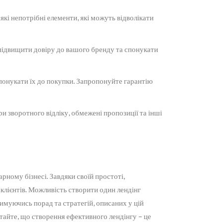
кі непотрібні елементи, які можуть відволікати
о підвищити довіру до вашого бренду та спонукати
понукати їх до покупки. Запропонуйте гарантію
и зворотного відліку, обмежені пропозиції та інші
рному бізнесі. Завдяки своїй простоті,
 клієнтів. Можливість створити один лендінг
имуючись порад та стратегій, описаних у цій
ятайте, що створення ефективного лендінгу – це