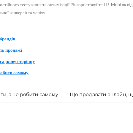
постійного тестування та оптимізації. Використовуйте LP-Mobi як ві
ної конверсії та успіху.
брендів
ть продажі
садкову сторінку
 робити самому
ити, а не робити самому
Що продавати онлайн, щ