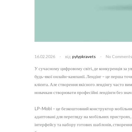
від
16.02.2026
pylypkravets
No Comment
У сучасному цифровому світі, де конкуренція за ув
будь-якої онлайн-кампанії. Лендінг – це перша точ
клієнта. Але створення якісного лендінгу часто ви
новачкам створювати професійні лендінги без знач
LP-Mobi – це безкоштовний конструктор мобільних 
адаптовані для перегляду на мобільних пристроях
інтерфейсу та набору готових шаблонів, створення