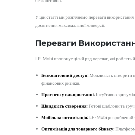
безкоштовно.
У цій статті ми розглянемо переваги використання
досягнення максимальної конверсії.
Переваги Використанн
LP-Mobi пропонує цілий ряд переваг, які роблять 
Безкоштовний доступ:
Можливість створити п
фінансових ризиків.
Простота у використанні:
Інтуїтивно зрозуміл
Швидкість створення:
Готові шаблони та зручн
Мобільна оптимізація:
LP-Mobi розроблений з 
Оптимізація для товарного бізнесу:
Платформа