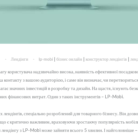
|
|
|
s
Лендінги
lp-mobi
бізнес онлайн
конструктор лендінгів
лен
агу користувача надзвичайно висока, наявність ефективної посадкової
ка контакту з вашою аудиторією, і саме він визначає, чи перетворитьс
магає значних інвестицій в розробку та дизайн. На щастя, існують без
них фінансових витрат. Один з таких інструментів – LP-Mobi.
лендінгів, спеціально розроблений для товарного бізнесу. Він дозво
, що є критично важливим, враховуючи зростаючу популярність мобіл
 лендінгу з LP-Mobi може зайняти всього 5 хвилин. І найголовніше 