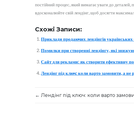
постійний процес, який вимагає уваги до деталей, 
вдосконалюйте свій лендінг, щоб досягти максималь
Схожі Записи:
Приклади продаючих лендінгів українських 
Помилки при створенні лендінгу, які знижую
Сайт для реклами: як створити ефективну по
Лендінг під ключ: коли варто замовити, а не
←
Лендінг під ключ: коли варто замов