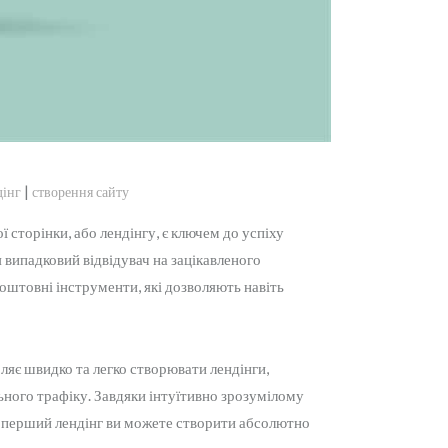
|
дінг
створення сайту
 сторінки, або лендінгу, є ключем до успіху
я випадковий відвідувач на зацікавленого
коштовні інструменти, які дозволяють навіть
ляє швидко та легко створювати лендінги,
ьного трафіку. Завдяки інтуїтивно зрозумілому
– перший лендінг ви можете створити абсолютно