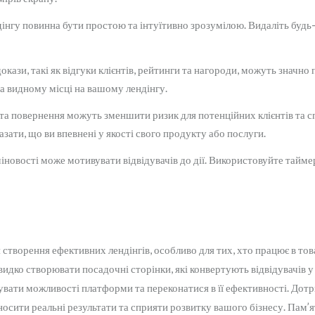
інгу повинна бути простою та інтуїтивно зрозумілою. Видаліть будь-я
окази, такі як відгуки клієнтів, рейтинги та нагороди, можуть значн
 на видному місці на вашому лендінгу.
 та повернення можуть зменшити ризик для потенційних клієнтів та с
ати, що ви впевнені у якості свого продукту або послуги.
новості може мотивувати відвідувачів до дії. Використовуйте таймер
творення ефективних лендінгів, особливо для тих, хто працює в това
швидко створювати посадочні сторінки, які конвертують відвідувачів у
вати можливості платформи та переконатися в її ефективності. Дотр
иносити реальні результати та сприяти розвитку вашого бізнесу. Пам’