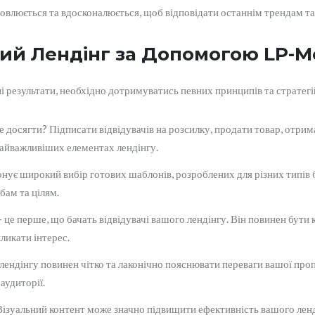
овлюється та вдосконалюється, щоб відповідати останнім трендам та
ий Лендінг за Допомогою LP-M
і результати, необхідно дотримуватись певних принципів та стратегій
е досягти? Підписати відвідувачів на розсилку, продати товар, отрим
найважливіших елементах лендінгу.
ує широкий вибір готових шаблонів, розроблених для різних типів б
бам та цілям.
 це перше, що бачать відвідувачі вашого лендінгу. Він повинен бути 
ликати інтерес.
ендінгу повинен чітко та лаконічно пояснювати переваги вашої пропоз
аудиторії.
ізуальний контент може значно підвищити ефективність вашого ленд