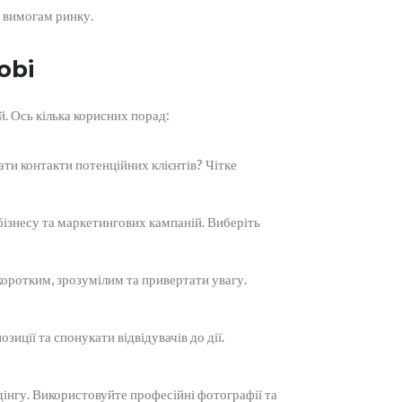
 вимогам ринку.
obi
. Ось кілька корисних порад:
ати контакти потенційних клієнтів? Чітке
ізнесу та маркетингових кампаній. Виберіть
коротким, зрозумілим та привертати увагу.
иції та спонукати відвідувачів до дії.
інгу. Використовуйте професійні фотографії та