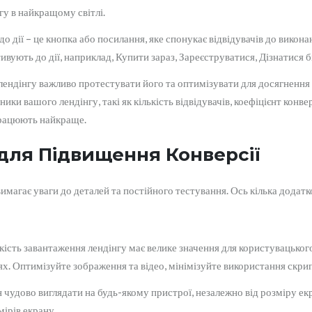
гу в найкращому світлі.
до дії – це кнопка або посилання, яке спонукає відвідувачів до викона
ивують до дії, наприклад, Купити зараз, Зареєструватися, Дізнатися б
лендінгу важливо протестувати його та оптимізувати для досягнення
ки вашого лендінгу, такі як кількість відвідувачів, коефіцієнт конв
працюють найкраще.
 для Підвищення Конверсії
вимагає уваги до деталей та постійного тестування. Ось кілька дода
сть завантаження лендінгу має велике значення для користувацького
х. Оптимізуйте зображення та відео, мінімізуйте використання скрипт
 чудово виглядати на будь-якому пристрої, незалежно від розміру е
ірів екрану.