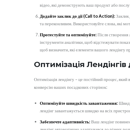
відео, які демонструють ваш продукт або послу
Додайте заклик до дії (Call to Action):
Заклик 
та переконливим. Використовуйте слова, які мот
Протестуйте та оптимізуйте:
Після створення 
інструменти аналітики, щоб відстежувати показни
щоб визначити, які елементи вашого лендінгу 
Оптимізація Лендінгів
Оптимізація лендінгу – це постійний процес, який 
конверсію ваших посадкових сторінок:
Оптимізуйте швидкість завантаження:
Швидкі
лендінг завантажується швидко на всіх пристроя
Забезпечте адаптивність:
Ваш лендінг повинен
лендінг автоматично адаптувався до різних розм