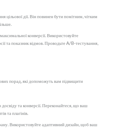
ння цільової дії. Він повинен бути помітним, чітким
ільше.
 максимальної конверсії. Використовуйте
ерсії та показник відмов. Проводьте A/B-тестування,
ткових порад, які допоможуть вам підвищити
 досвіду та конверсії. Переконайтеся, що ваш
ів та плагінів.
крану. Використовуйте адаптивний дизайн, щоб ваш