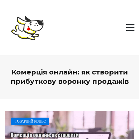
П
е
р
е
й
т
и
д
о
в
м
і
Комерція онлайн: як створити
с
т
прибуткову воронку продажів
у
ТОВАРНИЙ БІЗНЕС