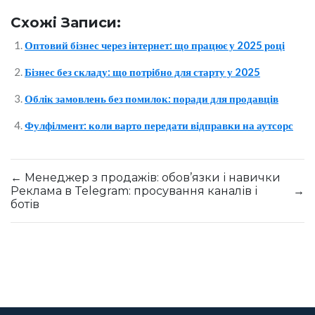
Схожі Записи:
Оптовий бізнес через інтернет: що працює у 2025 році
Бізнес без складу: що потрібно для старту у 2025
Облік замовлень без помилок: поради для продавців
Фулфілмент: коли варто передати відправки на аутсорс
←
Менеджер з продажів: обов’язки і навички
Реклама в Telegram: просування каналів і
→
ботів