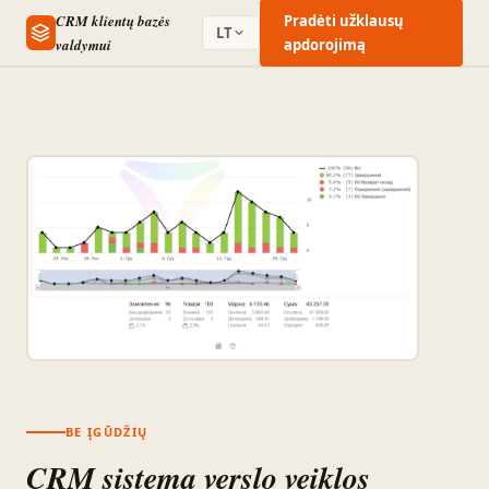
CRM klientų bazės
Pradėti užklausų
LT
valdymui
apdorojimą
BE ĮGŪDŽIŲ
CRM sistema verslo veiklos