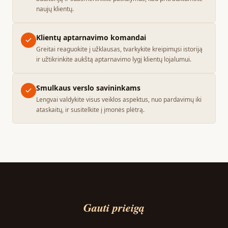
naujų klientų.
Klientų aptarnavimo komandai
Greitai reaguokite į užklausas, tvarkykite kreipimųsi istoriją
ir užtikrinkite aukštą aptarnavimo lygį klientų lojalumui.
Smulkaus verslo savininkams
Lengvai valdykite visus veiklos aspektus, nuo pardavimų iki
ataskaitų, ir susitelkite į įmonės plėtrą.
Gauti prieigą