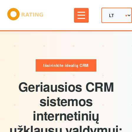
Išsirinkite idealią CRM
Geriausios CRM
sistemos
internetinių
užklausų valdymui: