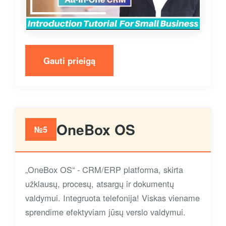
Gauti prieigą
OneBox OS
№5
„OneBox OS“ - CRM/ERP platforma, skirta
užklausų, procesų, atsargų ir dokumentų
valdymui. Integruota telefonija! Viskas viename
sprendime efektyviam jūsų verslo valdymui.