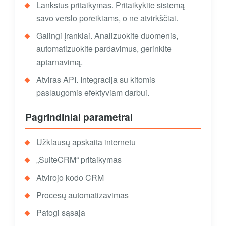
Lankstus pritaikymas. Pritaikykite sistemą
savo verslo poreikiams, o ne atvirkščiai.
Galingi įrankiai. Analizuokite duomenis,
automatizuokite pardavimus, gerinkite
aptarnavimą.
Atviras API. Integracija su kitomis
paslaugomis efektyviam darbui.
Pagrindiniai parametrai
Užklausų apskaita internetu
„SuiteCRM“ pritaikymas
Atvirojo kodo CRM
Procesų automatizavimas
Patogi sąsaja