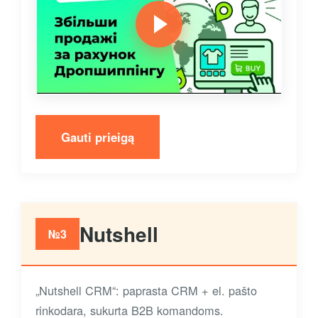
Gauti prieigą
Nutshell
№3
„Nutshell CRM“: paprasta CRM + el. pašto
rinkodara, sukurta B2B komandoms.