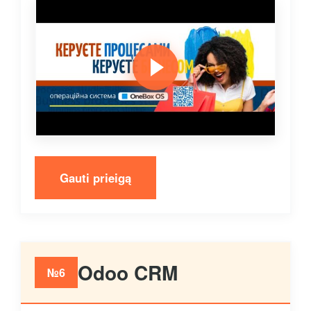
Gauti prieigą
Odoo CRM
№6