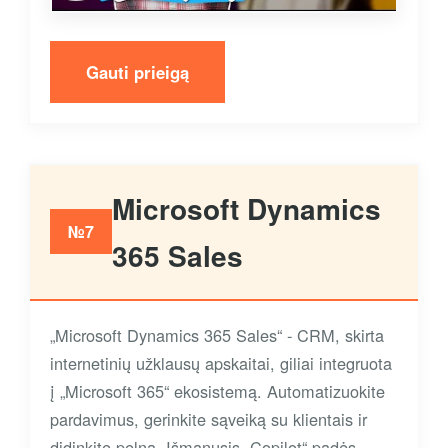
Gauti prieigą
Microsoft Dynamics
№7
365 Sales
„Microsoft Dynamics 365 Sales“ - CRM, skirta
internetinių užklausų apskaitai, giliai integruota
į „Microsoft 365“ ekosistemą. Automatizuokite
pardavimus, gerinkite sąveiką su klientais ir
didinkite pelną. Išmanusis „Copilot“ padės