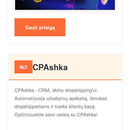
Gauti prieigą
CPAshka
№2
CPAshka - CRM, skirta dropshipping'ui.
Automatizuoja užsakymų apskaitą, išmokas
dropshipperiams ir tvarko klientų bazę.
Optimizuokite savo verslą su CPAshka!