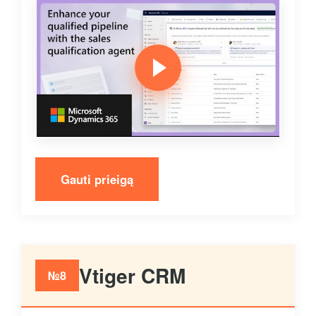
Gauti prieigą
Vtiger CRM
№8