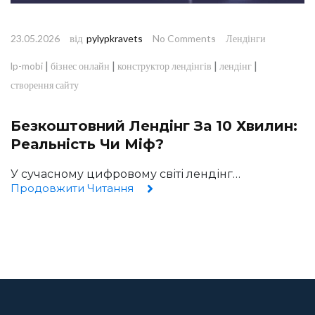
від
23.05.2026
pylypkravets
No Comments
Лендінги
|
|
|
|
lp-mobi
бізнес онлайн
конструктор лендінгів
лендінг
створення сайту
Безкоштовний Лендінг За 10 Хвилин:
Реальність Чи Міф?
У сучасному цифровому світі лендінг…
Продовжити Читання