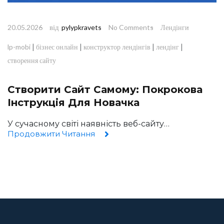
від
20.05.2026
pylypkravets
No Comments
Лендінги
|
|
|
|
lp-mobi
бізнес онлайн
конструктор лендінгів
лендінг
створення сайту
Створити Сайт Самому: Покрокова
Інструкція Для Новачка
У сучасному світі наявність веб-сайту…
Продовжити Читання