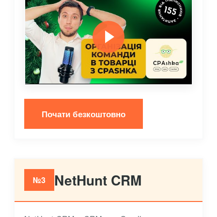
Почати безкоштовно
NetHunt CRM
№3