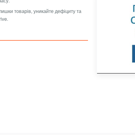
часу.
лишки товарів, уникайте дефіциту та
ive.