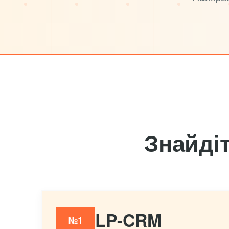
Знайді
LP-CRM
№1