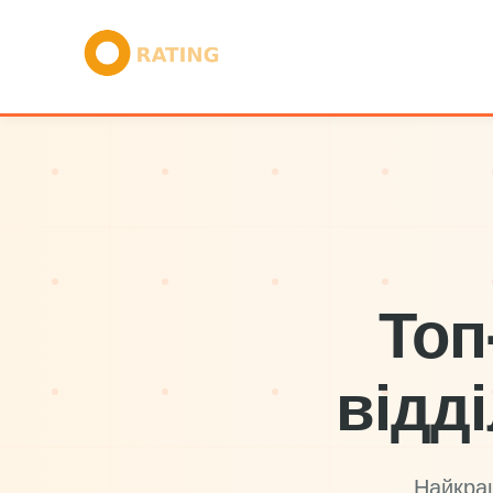
Топ
відд
Найкра