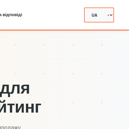
а відповіді
 для
йтинг
продажу