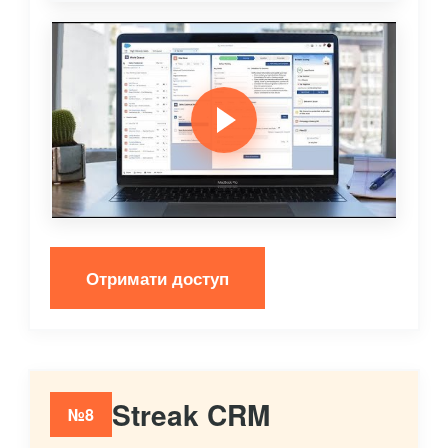
Отримати доступ
Streak CRM
№8