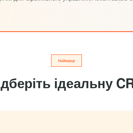
Найкарщі
ідберіть ідеальну C