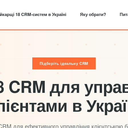
йкарщі 18 CRM-систем в Україні
Яку обрати?
Пит
Підберіть ідеальну CRM
8 CRM для упра
лієнтами в Украї
CRM для ефективного управління клієнтською 