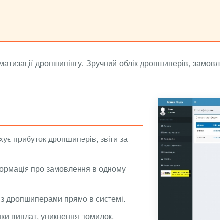
тизації дропшипінгу. Зручний облік дропшиперів, замовле
ує прибуток дропшиперів, звіти за
ормація про замовлення в одному
я з дропшиперами прямо в системі.
нки виплат, уникнення помилок.