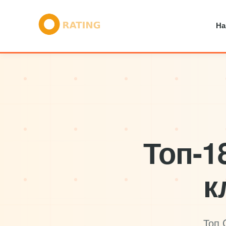
На
Топ-1
к
Топ 