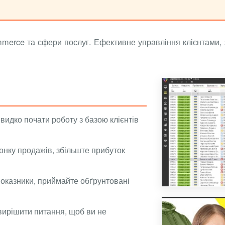
merce та сфери послуг. Ефективне управління клієнтами, 
видко почати роботу з базою клієнтів
онку продажів, збільште прибуток
показники, приймайте обґрунтовані
вирішити питання, щоб ви не