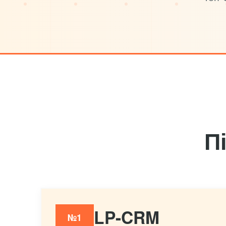
П
LP-CRM
№1