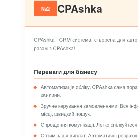
CPAshka
№2
CPAshka - CRM-система, створена для автома
разом з CPAshka!
Переваги для бізнесу
Автоматизація обліку. CPAshka сама порах
хвилини.
Зручне керування замовленнями. Вся інф
місці, швидкий пошук.
Спрощення комунікації. Легко спілкуйтес
Оптимізація виплат. Автоматичні розраху