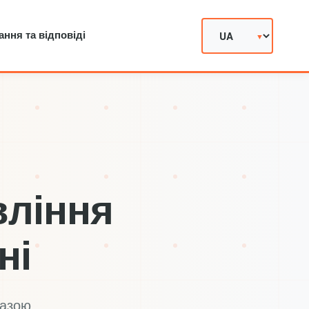
ання та відповіді
вління
ні
базою