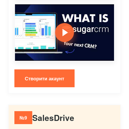
Створити акаунт
SalesDrive
№9