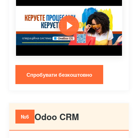
Спробувати безкоштовно
Odoo CRM
№6