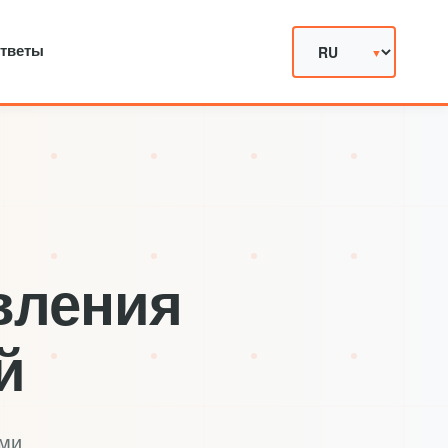
ответы
вления
й
ми