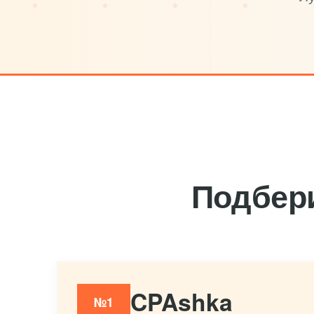
Подбер
CPAshka
№1