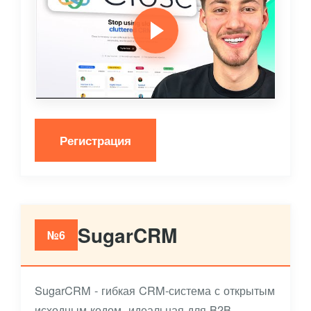
Регистрация
SugarCRM
№6
SugarCRM - гибкая CRM-система с открытым
исходным кодом, идеальная для B2B