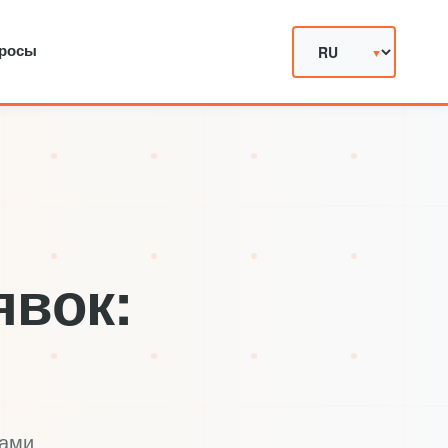
просы
явок:
тами