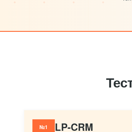
Тес
LP-CRM
№1