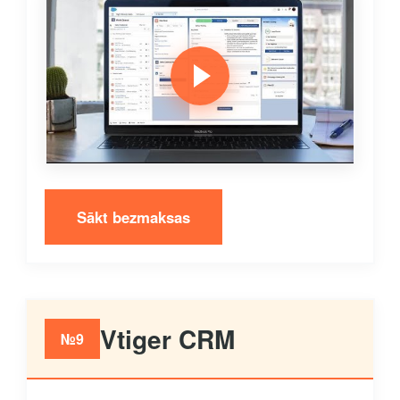
Sākt bezmaksas
Vtiger CRM
№9