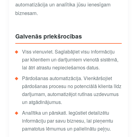
automatizācija un analītika jūsu ienesīgam
biznesam.
Galvenās priekšrocības
Viss vienuviet. Saglabājiet visu informāciju
par klientiem un darījumiem vienotā sistēmā,
lai ātri atrastu nepieciešamos datus.
Pārdošanas automatizācija. Vienkāršojiet
pārdošanas procesu no potenciālā klienta līdz
darījumam, automatizējot rutīnas uzdevumus
un atgādinājumus.
Analītika un pārskati. Iegūstiet detalizētu
informāciju par savu biznesu, lai pieņemtu
pamatotus lēmumus un palielinātu peļņu.