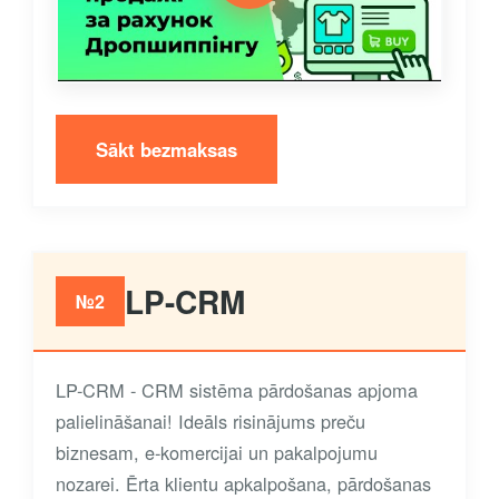
Sākt bezmaksas
LP-CRM
№2
LP-CRM - CRM sistēma pārdošanas apjoma
palielināšanai! Ideāls risinājums preču
biznesam, e-komercijai un pakalpojumu
nozarei. Ērta klientu apkalpošana, pārdošanas