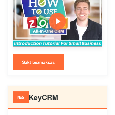
Sākt bezmaksas
KeyCRM
№5