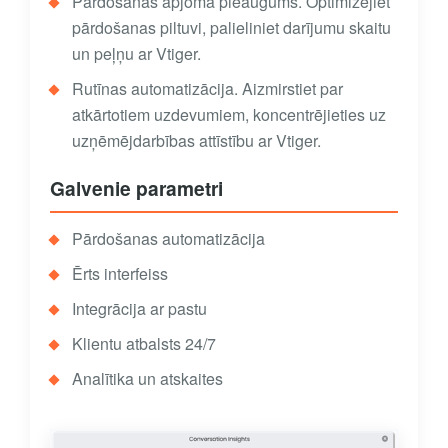
Pārdošanas apjoma pieaugums. Optimizējiet
pārdošanas piltuvi, palieliniet darījumu skaitu
un peļņu ar Vtiger.
Rutīnas automatizācija. Aizmirstiet par
atkārtotiem uzdevumiem, koncentrējieties uz
uzņēmējdarbības attīstību ar Vtiger.
Galvenie parametri
Pārdošanas automatizācija
Ērts interfeiss
Integrācija ar pastu
Klientu atbalsts 24/7
Analītika un atskaites