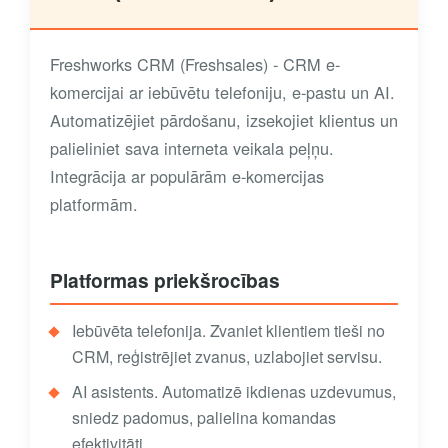
Freshworks CRM (Freshsales) - CRM e-
komercijai ar iebūvētu telefoniju, e-pastu un AI.
Automatizējiet pārdošanu, izsekojiet klientus un
palieliniet sava interneta veikala peļņu.
Integrācija ar populārām e-komercijas
platformām.
Platformas priekšrocības
Iebūvēta telefonija. Zvaniet klientiem tieši no
CRM, reģistrējiet zvanus, uzlabojiet servisu.
AI asistents. Automatizē ikdienas uzdevumus,
sniedz padomus, palielina komandas
efektivitāti.