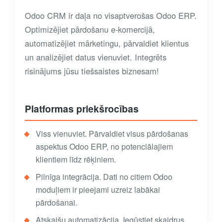
Odoo CRM ir daļa no visaptverošas Odoo ERP.
Optimizējiet pārdošanu e-komercijā,
automatizējiet mārketingu, pārvaldiet klientus
un analizējiet datus vienuviet. Integrēts
risinājums jūsu tiešsaistes biznesam!
Platformas priekšrocības
Viss vienuviet. Pārvaldiet visus pārdošanas
aspektus Odoo ERP, no potenciālajiem
klientiem līdz rēķiniem.
Pilnīga integrācija. Dati no citiem Odoo
moduļiem ir pieejami uzreiz labākai
pārdošanai.
Atskaišu automatizācija. Iegūstiet skaidrus