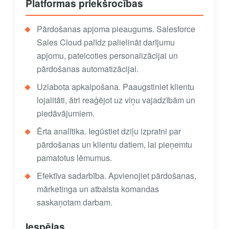
Platformas priekšrocības
Pārdošanas apjoma pieaugums. Salesforce
Sales Cloud palīdz palielināt darījumu
apjomu, pateicoties personalizācijai un
pārdošanas automatizācijai.
Uzlabota apkalpošana. Paaugstiniet klientu
lojalitāti, ātri reaģējot uz viņu vajadzībām un
piedāvājumiem.
Ērta analītika. Iegūstiet dziļu izpratni par
pārdošanas un klientu datiem, lai pieņemtu
pamatotus lēmumus.
Efektīva sadarbība. Apvienojiet pārdošanas,
mārketinga un atbalsta komandas
saskaņotam darbam.
Iespējas