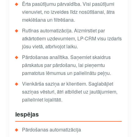
Ērta pasūtījumu pārvaldība. Visi pasūtījumi
vienuviet, no izveides līdz nosūtīšanai, ātra
meklēšana un filtrēšana.
Rutīnas automatizācija. Aizmirstiet par
atkārtotiem uzdevumiem, LP-CRM visu izdarīs
jūsu vietā, atbrīvojot laiku.
Pārdošanas analītika. Saņemiet skaidrus
pārskatus par pārdošanu, lai pieņemtu
pamatotus lēmumus un palielinātu peļņu.
Vienkārša saziņa ar klientiem. Saglabājiet
saziņas vēsturi, ātri atbildiet uz jautājumiem,
palieliniet lojalitāti.
Iespējas
Pārdošanas automatizācija