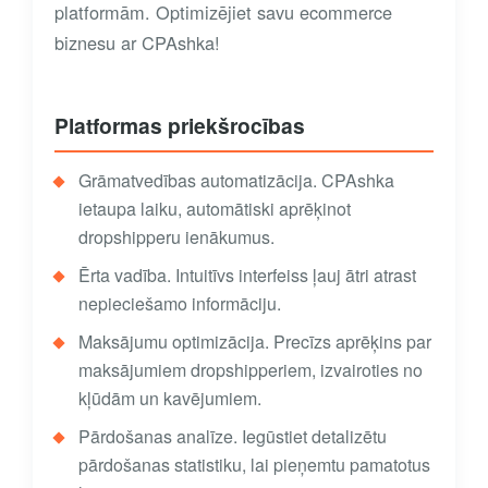
platformām. Optimizējiet savu ecommerce
biznesu ar CPAshka!
Platformas priekšrocības
Grāmatvedības automatizācija. CPAshka
ietaupa laiku, automātiski aprēķinot
dropshipperu ienākumus.
Ērta vadība. Intuitīvs interfeiss ļauj ātri atrast
nepieciešamo informāciju.
Maksājumu optimizācija. Precīzs aprēķins par
maksājumiem dropshipperiem, izvairoties no
kļūdām un kavējumiem.
Pārdošanas analīze. Iegūstiet detalizētu
pārdošanas statistiku, lai pieņemtu pamatotus