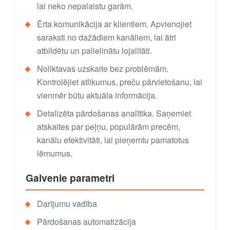
lai neko nepalaistu garām.
Ērta komunikācija ar klientiem. Apvienojiet
saraksti no dažādiem kanāliem, lai ātri
atbildētu un palielinātu lojalitāti.
Noliktavas uzskaite bez problēmām.
Kontrolējiet atlikumus, preču pārvietošanu, lai
vienmēr būtu aktuāla informācija.
Detalizēta pārdošanas analītika. Saņemiet
atskaites par peļņu, populārām precēm,
kanālu efektivitāti, lai pieņemtu pamatotus
lēmumus.
Galvenie parametri
Darījumu vadība
Pārdošanas automatizācija