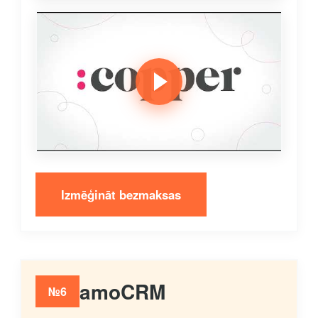
Izmēģināt bezmaksas
amoCRM
№6