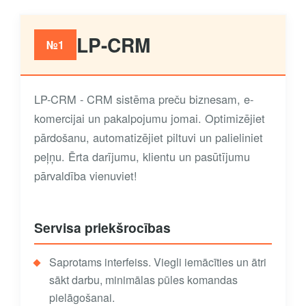
LP-CRM
№1
LP-CRM - CRM sistēma preču biznesam, e-
komercijai un pakalpojumu jomai. Optimizējiet
pārdošanu, automatizējiet piltuvi un palieliniet
peļņu. Ērta darījumu, klientu un pasūtījumu
pārvaldība vienuviet!
Servisa priekšrocības
Saprotams interfeiss. Viegli iemācīties un ātri
sākt darbu, minimālas pūles komandas
pielāgošanai.