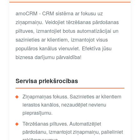
amoCRM - CRM sistēma ar fokusu uz
ziņapmaiņu. Veidojiet tērzēšanas pārdošanas
piltuves, izmantojiet botus automatizācijai un
sazinieties ar klientiem, izmantojot visus
populāros kanālus vienuviet. Efektīva jūsu
biznesa darījumu pārvaldība!
Servisa priekšrocības
Ziņapmaiņas fokuss. Sazinieties ar klientiem
ierastos kanālos, nezaudējiet nevienu
pieprasījumu.
Tērzēšanas piltuves. Automatizējiet
pārdošanu, izmantojot ziņapmaiņu, palieliniet
reklāmguvumus.