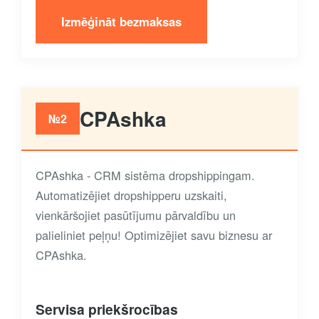
Izmēģināt bezmaksas
CPAshka
№2
CPAshka - CRM sistēma dropshippingam.
Automatizējiet dropshipperu uzskaiti,
vienkāršojiet pasūtījumu pārvaldību un
palieliniet peļņu! Optimizējiet savu biznesu ar
CPAshka.
Servisa priekšrocības