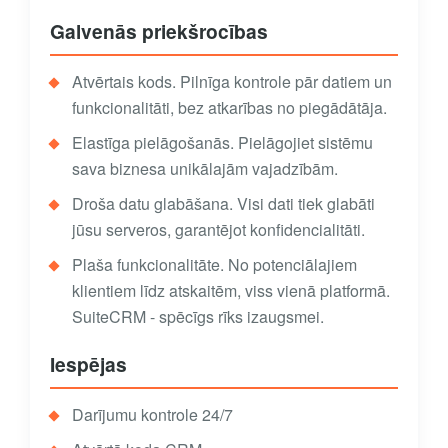
Galvenās priekšrocības
Atvērtais kods. Pilnīga kontrole pār datiem un
funkcionalitāti, bez atkarības no piegādātāja.
Elastīga pielāgošanās. Pielāgojiet sistēmu
sava biznesa unikālajām vajadzībām.
Droša datu glabāšana. Visi dati tiek glabāti
jūsu serveros, garantējot konfidencialitāti.
Plaša funkcionalitāte. No potenciālajiem
klientiem līdz atskaitēm, viss vienā platformā.
SuiteCRM - spēcīgs rīks izaugsmei.
Iespējas
Darījumu kontrole 24/7