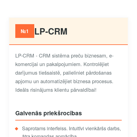
LP-CRM
№1
LP-CRM - CRM sistēma preču biznesam, e-
komercijai un pakalpojumiem. Kontrolējiet
darījumus tiešsaistē, palieliniet pārdošanas
apjomu un automatizējiet biznesa procesus.
Ideāls risinājums klientu pārvaldībai!
Galvenās priekšrocības
Saprotams interfeiss. Intuitīvi vienkāršs darbs,
ātra komandas apmācība.