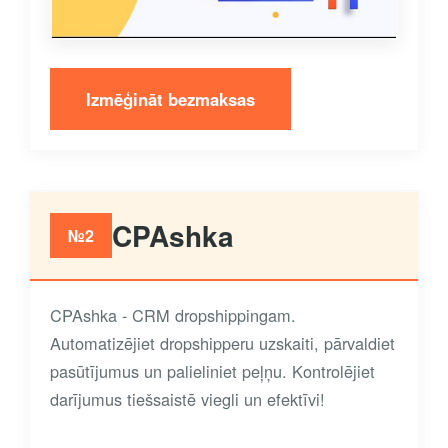
Izmēģināt bezmaksas
CPAshka
№2
CPAshka - CRM dropshippingam.
Automatizējiet dropshipperu uzskaiti, pārvaldiet
pasūtījumus un palieliniet peļņu. Kontrolējiet
darījumus tiešsaistē viegli un efektīvi!