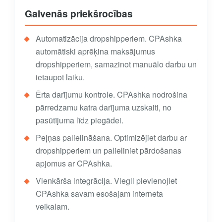
Galvenās priekšrocības
Automatizācija dropshipperiem. CPAshka
automātiski aprēķina maksājumus
dropshipperiem, samazinot manuālo darbu un
ietaupot laiku.
Ērta darījumu kontrole. CPAshka nodrošina
pārredzamu katra darījuma uzskaiti, no
pasūtījuma līdz piegādei.
Peļņas palielināšana. Optimizējiet darbu ar
dropshipperiem un palieliniet pārdošanas
apjomus ar CPAshka.
Vienkārša integrācija. Viegli pievienojiet
CPAshka savam esošajam interneta
veikalam.