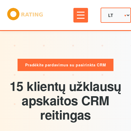
Pradėkite pardavimus su pasirinkta CRM
15 klientų užklausų
apskaitos CRM
reitingas