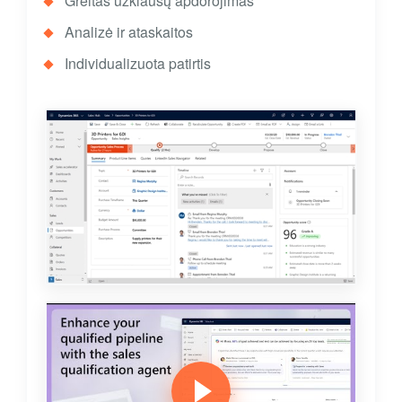
Greitas užklausų apdorojimas
Analizė ir ataskaitos
Individualizuota patirtis