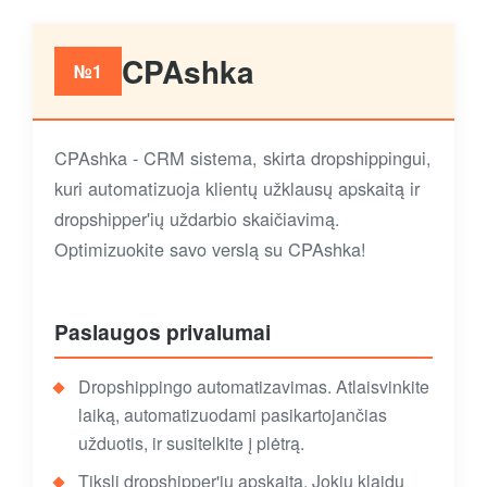
CPAshka
№1
CPAshka - CRM sistema, skirta dropshippingui,
kuri automatizuoja klientų užklausų apskaitą ir
dropshipper'ių uždarbio skaičiavimą.
Optimizuokite savo verslą su CPAshka!
Paslaugos privalumai
Dropshippingo automatizavimas. Atlaisvinkite
laiką, automatizuodami pasikartojančias
užduotis, ir susitelkite į plėtrą.
Tiksli dropshipper'ių apskaita. Jokių klaidų