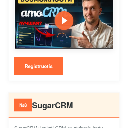
Registruotis
SugarCRM
№8
SugarCRM: lanksti CRM su atviruoju kodu,