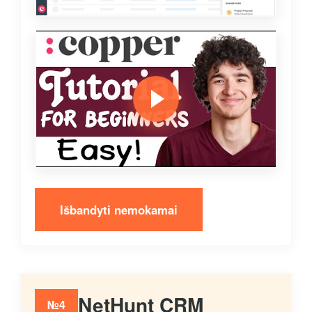
Išbandyti nemokamai
NetHunt CRM
№4