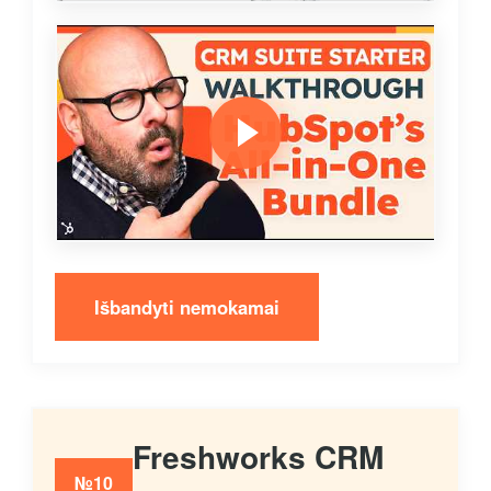
Išbandyti nemokamai
Freshworks CRM
№10