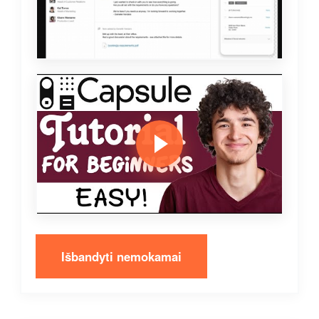
Išbandyti nemokamai