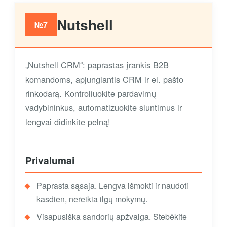
Nutshell
№7
„Nutshell CRM“: paprastas įrankis B2B
komandoms, apjungiantis CRM ir el. pašto
rinkodarą. Kontroliuokite pardavimų
vadybininkus, automatizuokite siuntimus ir
lengvai didinkite pelną!
Privalumai
Paprasta sąsaja. Lengva išmokti ir naudoti
kasdien, nereikia ilgų mokymų.
Visapusiška sandorių apžvalga. Stebėkite