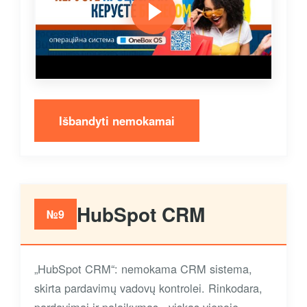
Išbandyti nemokamai
HubSpot CRM
№9
„HubSpot CRM“: nemokama CRM sistema,
skirta pardavimų vadovų kontrolei. Rinkodara,
pardavimai ir palaikymas - viskas vienoje