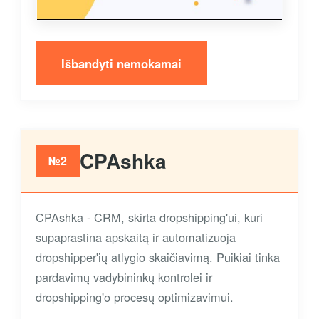
Išbandyti nemokamai
CPAshka
№2
CPAshka - CRM, skirta dropshipping'ui, kuri
supaprastina apskaitą ir automatizuoja
dropshipper'ių atlygio skaičiavimą. Puikiai tinka
pardavimų vadybininkų kontrolei ir
dropshipping'o procesų optimizavimui.