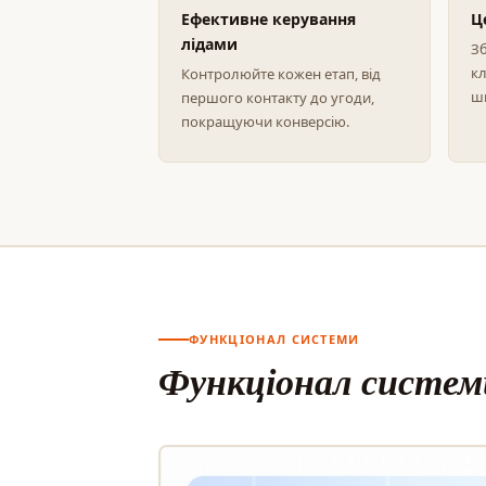
Ефективне керування
Ц
лідами
Зб
кл
Контролюйте кожен етап, від
шв
першого контакту до угоди,
покращуючи конверсію.
ФУНКЦІОНАЛ СИСТЕМИ
Функціонал систем