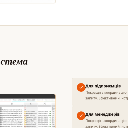
истема
Для підприємців
Покращіть координацію 
запиту. Ефективний інст
Для менеджерів
Покращіть координацію 
запиту. Ефективний інст