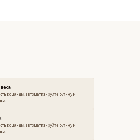
знеса
ть команды, автоматизируйте рутину и
лки.
ж
ть команды, автоматизируйте рутину и
лки.