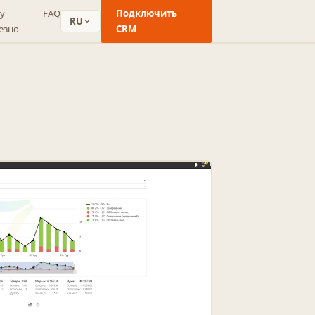
у
FAQ
Подключить
RU
езно
CRM