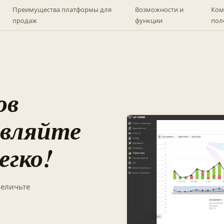
Преимущества платформы для
Возможности и
Ком
продаж
функции
пол
ов
авляйте
егко!
величьте