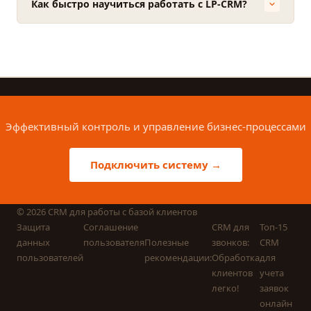
Как быстро научиться работать с LP-CRM?
Эффективный контроль и управление бизнес-процессами
Подключить систему →
©
2026
CRM для работы с базой клиентов
Защита
Соглашение
CRM для
Топ-15
данных
пользователя
Полезные
звонков:
CRM
пользователей
рекомендации:
Обработка
для
клиентов
учета
легко!
заявок
онлайн