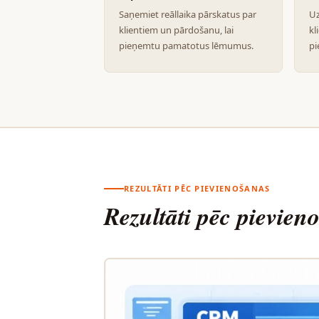
Saņemiet reāllaika pārskatus par
Uz
klientiem un pārdošanu, lai
kl
pieņemtu pamatotus lēmumus.
pi
REZULTĀTI PĒC PIEVIENOŠANAS
Rezultāti pēc pievien