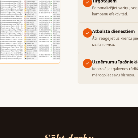
Tirgotājiem
Personalizējiet saziņu, seg
kampaņu efektivitāti.
Atbalsta dienestiem
Ātri reaģējiet uz klientu p
izcilu servisu.
Uzņēmumu īpašniek
Kontrolējiet galvenos rād
mērogojiet savu biznesu.
Sākt darbu