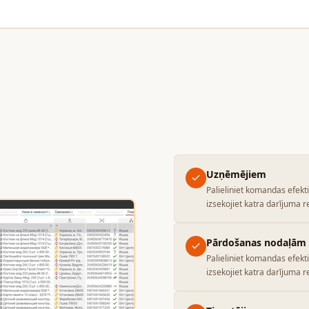
Uzņēmējiem
Palieliniet komandas efekt
izsekojiet katra darījuma r
Pārdošanas nodaļām
Palieliniet komandas efekt
izsekojiet katra darījuma r