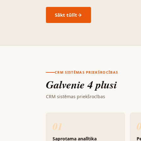
Sākt tūlīt
CRM SISTĒMAS PRIEKŠROCĪBAS
Galvenie 4 plusi
CRM sistēmas priekšrocības
01
Saprotama analītika
Pe