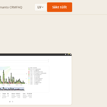
zmanto CRM
FAQ
LV
Sākt tūlīt