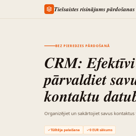
Tiešsaistes risinājums pārdošanas
BEZ PIEREDZES PĀRDOŠANĀ
CRM: Efektīvi
pārvaldiet sav
kontaktu datu
Organizējiet un sakārtojiet savus kontaktus v
Tūlītēja palaišana
0 EUR sākums