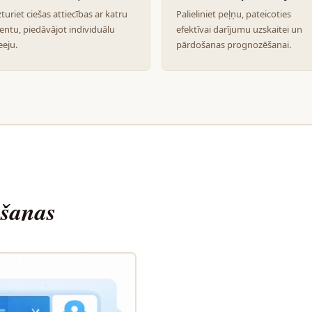
turiet ciešas attiecības ar katru
Palieliniet peļņu, pateicoties
ientu, piedāvājot individuālu
efektīvai darījumu uzskaitei un
eeju.
pārdošanas prognozēšanai.
ošanas