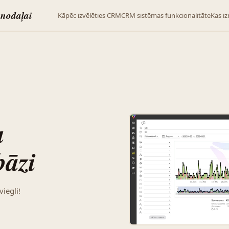
 nodaļai
Kāpēc izvēlēties CRM
CRM sistēmas funkcionalitāte
Kas i
u
bāzi
iegli!