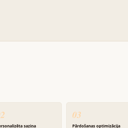
02
03
rsonalizēta saziņa
Pārdošanas optimizācija