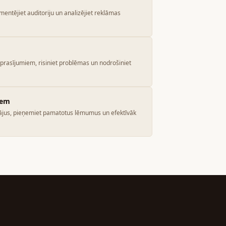
mentējiet auditoriju un analizējiet reklāmas
ieprasījumiem, risiniet problēmas un nodrošiniet
iem
ītājus, pieņemiet pamatotus lēmumus un efektīvāk