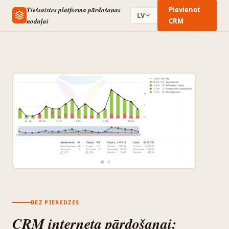
Tiešsaistes platforma pārdošanas
Pievienot
LV
nodaļai
CRM
BEZ PIEREDZES
CRM interneta pārdošanai: