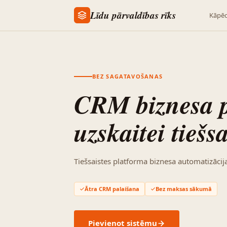
Līdu pārvaldības rīks
Kāpēc
BEZ SAGATAVOŠANAS
CRM biznesa 
uzskaitei tiešsa
Tiešsaistes platforma biznesa automatizācija
Ātra CRM palaišana
Bez maksas sākumā
Pievienot sistēmu