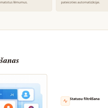
amatotus lēmumus.
pateicoties automatizācijai.
ošanas
Statusu filtrēšana