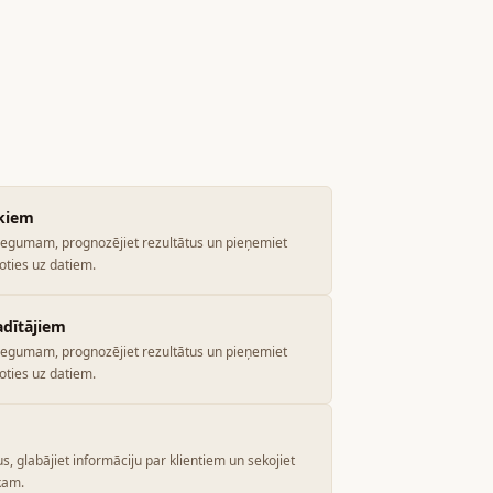
ekiem
niegumam, prognozējiet rezultātus un pieņemiet
ties uz datiem.
adītājiem
niegumam, prognozējiet rezultātus un pieņemiet
ties uz datiem.
s, glabājiet informāciju par klientiem un sekojiet
kam.