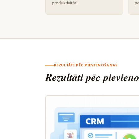
produktivitāti.
p
REZULTĀTI PĒC PIEVIENOŠANAS
Rezultāti pēc pievien