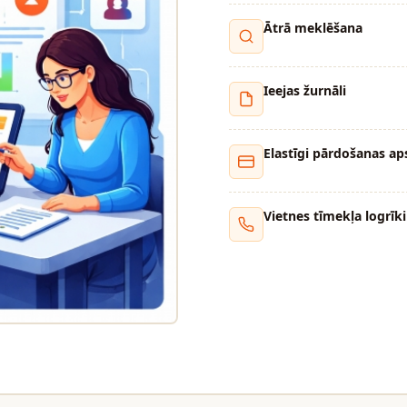
Ātrā meklēšana
Ieejas žurnāli
Elastīgi pārdošanas aps
Vietnes tīmekļa logrīki