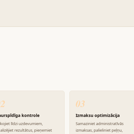
02
03
aurspīdīga kontrole
Izmaksu optimizācija
kojiet līdzi uzdevumiem,
Samaziniet administratīvās
alizējiet rezultātus, pieņemiet
izmaksas, palieliniet peļņu,