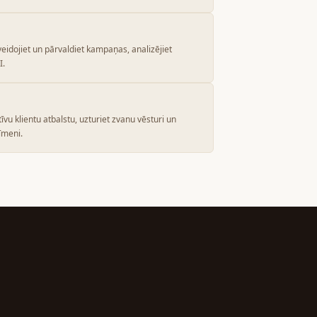
veidojiet un pārvaldiet kampaņas, analizējiet
I.
īvu klientu atbalstu, uzturiet zvanu vēsturi un
līmeni.