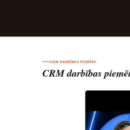
CRM DARBĪBAS PIEMĒRS
CRM darbības piemē