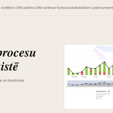
 izvēlēties CRM sistēmu
CRM sistēmas funkcionalitāte
Kādiem uzņēmumiem
procesu
istē
i un kontrolei.