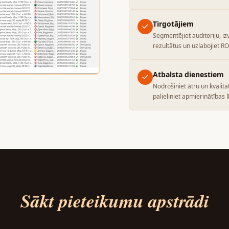
Tirgotājiem
Segmentējiet auditoriju, iz
rezultātus un uzlabojiet RO
Atbalsta dienestiem
Nodrošiniet ātru un kvalitat
palieliniet apmierinātības 
Sākt pieteikumu apstrādi