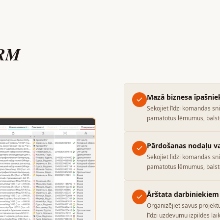
CRM
Mazā biznesa īpašni
Sekojiet līdzi komandas s
pamatotus lēmumus, balsto
Pārdošanas nodaļu v
Sekojiet līdzi komandas s
pamatotus lēmumus, balsto
Ārštata darbiniekiem
Organizējiet savus projektu
līdzi uzdevumu izpildes lai