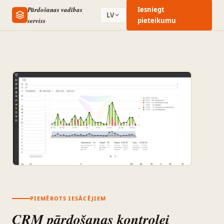
Pārdošanas vadības
Iesniegt
LV
serviss
pieteikumu
PIEMĒROTS IESĀCĒJIEM
CRM pārdošanas kontrolei