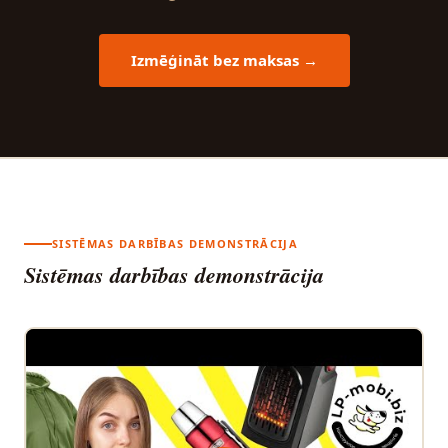
Izmēģināt bez maksas →
SISTĒMAS DARBĪBAS DEMONSTRĀCIJA
Sistēmas darbības demonstrācija