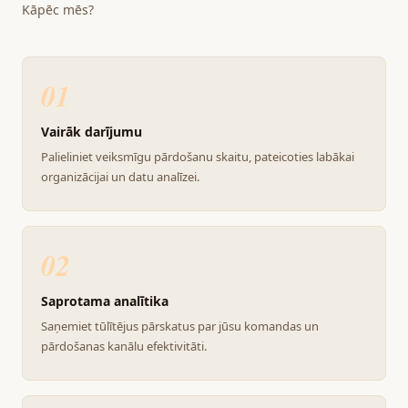
Kāpēc mēs?
01
Vairāk darījumu
Palieliniet veiksmīgu pārdošanu skaitu, pateicoties labākai
organizācijai un datu analīzei.
02
Saprotama analītika
Saņemiet tūlītējus pārskatus par jūsu komandas un
pārdošanas kanālu efektivitāti.