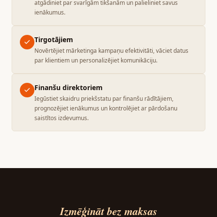
atgādiniet par svarīgām tikšanām un palieliniet savus
ienākumus.
Tirgotājiem
Novērtējiet mārketinga kampaņu efektivitāti, vāciet datus
par klientiem un personalizējiet komunikāciju.
Finanšu direktoriem
Iegūstiet skaidru priekšstatu par finanšu rādītājiem,
prognozējiet ienākumus un kontrolējiet ar pārdošanu
saistītos izdevumus.
Izmēģināt bez maksas